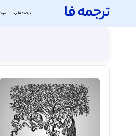
ترجمه فا
ترجمه فا
موض