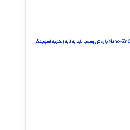
دانلود رایگان ترجمه مقاله اصلاح سطح پارچه پنبه با فیلم های چند لایه Nano-ZnO با روش رسوب لایه به لایه (نشریه اسپرینگر