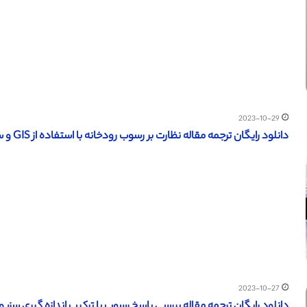
2023-10-29
دانلود رایگان ترجمه مقاله نظارت بر رسوب رودخانه با استفاده از GIS و سنجش از راه دور – 2015
2023-10-27
دانلود رایگان ترجمه مقاله بررسی پاسخ رسوب با ترکیب اندازه گیری سزیوم 137 و داده های بار رسوب معلق – الزویر 