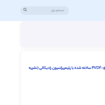
جستجو
برای
دانلود رایگان ترجمه مقاله غشای کوپلیمری جدید ضد رسوب PVDF-g-THFMA ساخته شده با پلیمریزاسیون رادیکالی (نشریه