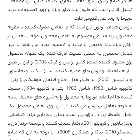
ها در منابع رقیق سازی عالمت تجاری، هدف اصلی این مطالعه ،
تحلیل اثراتی است که ظهور برند های ویژه بر روی تصمیمات خرید
مربوط به برند های قدیمی دارد.
دومین هدف، آزمون این است که آیا تعامل مصرف کننده با مقوله
محصول برند قدیمی موسوم به تعامل محصول، موجب تعدیل اثر
ارزش ویژه برند قدیمی یا جدید و تصمیم خرید می شود یا خیر.
تعامل محصول به معنی اهمیت ادراک شده یک مقوله محصول
برای مصرف کننده است( کاتلر، پرایس و فیک 2003) و این بر طبق
نیاز ها، اهداف و ارزش های مصرف کننده است( نیکا، بائو، جانسون
و براتچیس 2005). بر طبق مدل اقناع احتمال موشکافی( پتی ،
کاکیپو، شامن 1983، شامن 1983، پتی و کاکیپو 1984)، مصرف
کننده ها اطلاعات مربوط به محصول را به شیوه های مختلف بسته
به درجه تعامل پردازش می کنند. از این روی تعامل محصول یک
عامل واسطه ای در بازاریابی است. یعنی وفاداری برند، شناسایی
برند( مارتین و کروینو 2011)، رفتار مصرف کننده و توسعه برند( دن و
پلمسکر 2010، نیکا و همکاران 2005) . با توجه به این که منابع