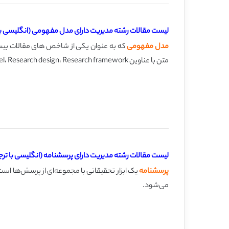
لیست مقالات رشته مدیریت دارای مدل مفهومی (انگلیسی با
مدل مفهومی
که به عنوان یکی از شاخص های مقالات بیس
متن با عناوین Conceptual model، Conceptual framework، Proposed model، Research design، Research framework مشخص می شود.
لیست مقالات رشته مدیریت دارای پرسشنامه (انگلیسی با ترج
پرسشنامه
یک ابزار تحقیقاتی با مجموعه‌ای از پرسش‌ها است 
می‌شود.