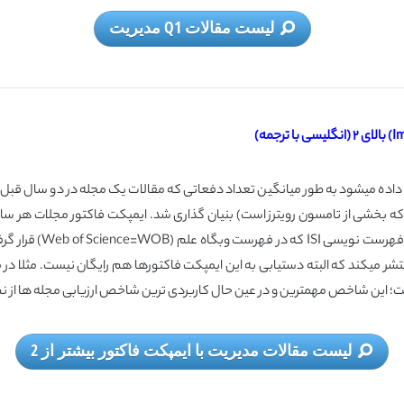
لیست مقالات Q1 مدیریت
صورت مخفف IF نشان داده میشود به طور میانگین تعداد دفعاتی که مقالات یک مجله در دو 
ه وسیله Eugene Garfield (بیانگذار موسسه تامسون ISI که بخشی از تامسون رویترز است) بنیان گذاری شد. ایمپکت
تعیین می شود. در پایا
ین شاخص مهمترین و در عین حال کاربردی ترین شاخص ارزیابی مجله ها از نظر ISI می باش
لیست مقالات مدیریت با ایمپکت فاکتور بیشتر از 2