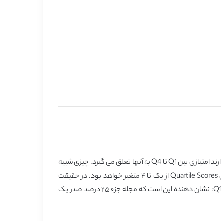
در حقیقت برای رتبه بندی مجلات اسکوپوس به شمار می رود. بر اساس هر طبقه یا category که مجلات در آن قرار دارند امتیازی بین Q1 تا Q4 به آنها تعلق می گیرد. چیزی شبیه
ضریب تاثیر در مجلاتISI با این تفاوت که IF ممکن است از یک هزارم تا ۳۰ (که معمولا مجلاتی مانند نیچر و ساینس دارند) متغیر باشد ولی Quartile Scores از یک تا ۴ متغیر خواهد بود. در حقیقت
Quartile Scores امتیاز عملکردی هرمجله در category خود به شمار می رود. داشتن نمره بین Q1 تا Q4 حاکی از ارزش خاص آن مجله است. Q1: نشان دهنده اين است که مجله جزء ۲۵ درصد صدر يک