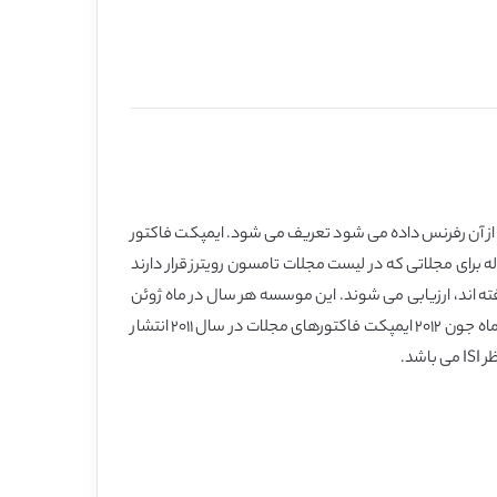
سال قبل از آن رفرنس داده می شود تعریف می شود. ایمپکت فاکتور
 فاکتور مجلات هر ساله برای مجلاتی که در لیست مجلات تامسون رویترز قرار دارند
ن هر سال، مجله های تحت پوشش فهرست نویسی ISI که در فهرست وبگاه علم (Web of Science=WOB) قرار گرفته اند، ارزیابی می شوند. این موسسه هر سال در ماه ژوئن
(ماه ۶ میلادی) ایمپکت فاکتورهای مجلات در سال قبل را منتشر میکند که البته دستیابی به این ایمپکت فاکتورها هم رایگان نیست. مثلا در ماه جون ۲۰۱۲ ایمپکت فاکتورهای مجلات در سال ۲۰۱۱ انتشار
د.