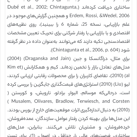
ساختاری دریافت کرده‌اند (Dubé et al., 2002; Chintagunta,
Erdem, Rossi, &Wedel, 2006 و همچنین گزارش‌های موجود در
علم بازاریابی، نسخه 25، شماره 6 را ببینید)، روی نظریه‌های
اقتصادی و یا بازاریابی یا رفتار شرکتی برای تحریک تعیین مشخصات
اقتصادسنجی تکیه دارند که می‌توانند به‌عنوان داده در نظر گرفته
شود (Chintagunta et al., 2006, p. 604).
برای مثال، دراگانسکا و جین (Draganska and Jain) (2004)
مدل‌های تعادل بازار را تخمین زده‌اند. کیم و همکارانش (Kim et
al) (2010)، تقاضای کاربران را برای محصولات رقابتی ارزیابی کردند،
لیو (Liu) (2010) استراتژی‌های قیمت‌گذاری جایگزین را بررسی کرده
است، درحالی‌که موسالم، الیوار، برادلو، تارویش، و کورستن (
Musalem, Olivares, Bradlow, Terwiesch, and Corsten )
(2010) به دنبال اندازه‌گیری اثرات موقعیت‌های خارج از بورس بودند.
این مدل‌ها برای بهینه کردن رفتار عوامل، سازندگان، عمده‌فروشان،
خرده‌فروشان، و مشتریان تلاش می‌کنند. بنابراین، مدل‌های
ساختاری، فرصت‌های عالی را، حداقل در اصول، (1)، برای تست