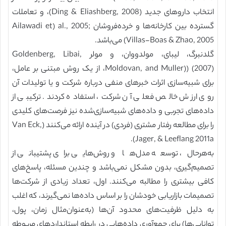
انتخاب داروهای جدید (Ding & Eliashberg, 2008)، و تعاملات
گسترده بین کارخانه‌ها و خرده‌فروشان Ailawadi et) al., 2005;
Villas-Boas & Zhao, 2005) می‌باشد.
گلدنبرگ، لیبای، مولدووان، و مولر Goldenberg, Libai,
Moldovan, and Muller)) (2007)، از یک روش مبتنی بر عامل،
برای شبیه‌سازی اثرات خبرهای منفی درباره شرکت و یا تولیدات آن
روی ارزش خالص فعلی آن شرکت، استفاده کردند. ترکیبی از
داده‌های تجربی و داده‌های شبیه‌سازی‌شده نیز فرصت‌های کلیدی
را برای مطالعه رفتار مشتری (فردی) در آینده ارائه می‌کنند (Van Eck,
Jager, & Leeflang 2011a).
به‌هرحال، توسعه مدل‌ها و روش‌هایی برای پشتیبانی از
تصمیم‌گیری، بدون مشکل نمی‌باشد و چندین مسئله، پاسخ‌های
کافی بیشتری را مطالبه می‌کنند. اول، تعداد زیادی از شرکت‌ها
تصمیمات بازاریابی خودشان را بر اساس داده‌ها نمی‌گیرند، که اغلب
به دلیل ظرفیت‌های محدود آن‌ها (به‌عنوان‌مثال زمان، پول،
توانایی‌ها) برای جمع‌آوری داده‌هایی در رابطه استانداردهای مربوطه