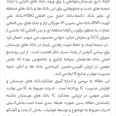
خزانه داري عربستان،موانعي را براي ورود بانك هاي خارجي با ايجاد
شعبه هاي جديد و مجوزهايي براي اين بانك ها و بانك هاي منطقه
اي نظير بانك داتشه،بانك خليج بين المللي،HSBC،بانك مليِ
كويت،BNP،بانك ملي بحرين،JP مورگان چاز و بانك هاي بين المللي
عمارات به منظور برآوردن الزاما منطقه اي و بين المللي كه بخشي از
شوراي GCC و سازمان تجارت جهاني محسوب مي شوند، اعمال كرد
. در نتيجه،ايجاد و حفظ مزيت رقابتيِ پايدار در بانك هاي عربستان
براي پيشي گرفتن از رقباء بسيار حائز اهميت است . از اين رو،منبع
اصليِ بانك ها،همان سرمايه فكري و ناملموس بوده كه نقش
مهمي در ارزش آفريني،تعيين اثربخشي بانك ها و آناليز نحوه
مديريت موثر بر منابعIC ايفا مي كند.
اين مقاله به بررسي و اندازه گيري عملكردبانك هاي عربستان و
افزايش مديريت IC پرداخته است . ادبيات مربوط به IC مي توانند
نقش مهمي در ارزيابي عملكرد IC بانك هاي عربستان داشته
باشنداين مقاله بدين صورت طبقه بندي شده است:بخش2:بيان
ادبيات مربوط به موضوع و توسعه فرضيات .بخش 3:بحث و گفتگو