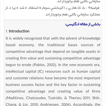
سازماني بالايي هم برخوردار اند.
فرضيه4: بانك هايي با اثربخشيِ سرمايه استفاده شده زياد ،از
عملكرد سازماني بالايي هم برخوردار اند.
بخشی از مقاله انگلیسی:
1.
Introduction
It is widely recognized that with the advent of knowledge
based economy, the traditional bases sources of
competitive advantage that depend on tangible assets in
creating firm value and sustaining competitive advantage
begun to erode (Pablos, 2002). In the new economic era,
intellectual capital (IC) resources such as human capital
and customer relations have become the most important
business success factor and the key factor in sustaining
competitive advantage and creating value of firms
(Maditinos, Chatzoudes, Tsairidis, & Theriou 2011; Shih,
Chang, & Lin, 2010; Andriessen, 2004). Accordingly, the