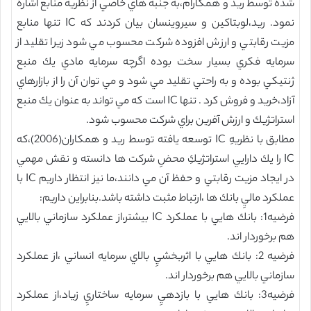
شده توسط ريد و همكارام،به جنبه هاي خاصي از نظريه منابع اشاره
نمود. ريد،لوبتاكين و سيروينسان بيان كردند كه IC تنها منابع
مزيت رقابتي و ارزش افزوده شركت محسوب مي شود زيرا تقليد از
سرمايه فكري بسيار سخت بوده اگرچه سرمايه مادي يك منبع
ژنتيكي بوده و به راحتي تقليد مي شود و مي توان آن را از بازارهاي
آزاد،خريد و فروش كرد . تنها IC است كه مي تواند به عنوان يك منبع
استراتژيك و ارزش آفرين براي شركت محسوب شود.
مطابق با نظريهِ IC توسعه يافته توسط ريد و همكاران(2006)،كه
IC را يك دارايي استراتژيكِ محضِ شركت ها دانسته و نقش مهمي
در ايجاد مزيت رقابتي و حفظ آن مي دانند،ما نيز انتظار داريم IC با
عملكرد ماليِ بانك ها ،ارتباط مثبت داشته باشد.بنابراين داريم:
فرضيه1: بانك هايي با عملكرد IC بيشتر،از عملكرد سازماني بالايي
هم برخوردار اند.
فرضيه 2: بانك هايي با اثربخشيِ بالاي سرمايه انساني ،از عملكرد
سازماني بالايي هم برخوردار اند.
فرضيه3: بانك هايي با بازدهيِ سرمايه ساختاريِ زياد،از عملكرد