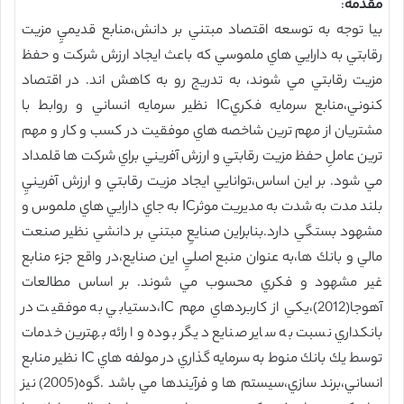
مقدمه
:
بيا توجه به توسعه اقتصاد مبتني بر دانش،منابع قديميِ مزيت
رقابتي به دارايي هاي ملموسي كه باعث ايجاد ارزش شركت و حفظ
مزيت رقابتي مي شوند، به تدريج رو به كاهش اند. در اقتصاد
كنوني،منابع سرمايه فكريIC نظير سرمايه انساني و روابط با
مشتريان از مهم ترين شاخصه هاي موفقيت در كسب و كار و مهم
ترين عاملِ حفظ مزيت رقابتي و ارزش آفريني براي شركت ها قلمداد
مي شود. بر اين اساس،توانايي ايجاد مزيت رقابتي و ارزش آفرينيِ
بلند مدت به شدت به مديريت موثرIC به جاي دارايي هاي ملموس و
مشهود بستگي دارد.بنابراين صنايعِ مبتني بر دانشي نظير صنعت
مالي و بانك ها،به عنوان منبع اصليِ اين صنايع،در واقع جزء منابع
غير مشهود و فكري محسوب مي شوند. بر اساس مطالعات
آهوجا(2012)،يكي از كاربردهاي مهم IC،دستيابي به موفقيت در
بانكداري نسبت به ساير صنايع ديگر بوده و ارائه بهترين خدمات
توسط يك بانك منوط به سرمايه گذاري در مولفه هاي IC نظير منابع
انساني،برند سازي،سيستم ها و فرآيندها مي باشد .گوه(2005) نيز