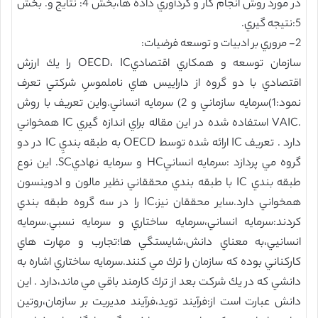
در مورد روش انجام كار و گردآوري داده ها،بخش 4: نتايج و. بخش
5:نتيجه گيري.
2- مروري بر ادبيات و توسعه فرضيات:
سازمان توسعه و همكاري اقتصاديOECD، IC را يك ارزش
اقتصادي با دو گروه از داراييس هاي ناملموسِ شركتي تعرف
نمود:1)سرمايه سازماني و 2) سرمايه انساني.واين تعريف با روش
.VAIC استفاده شده در اين مقاله براي اندازه گيري IC همخواني
دارد . تعريف IC ارائه شده توسط OECD به طبقه بنديِ IC در دو
گروه مي پردازد :سرمايه انسانيHC و سرمايه نهاديSC. اين نوع
طبقه بندي IC با طبقه بندي محققاني نظير مالون و ادوينسون
همخواني دارد.ساير محققان نيز،IC را در سه گروه طبقه بندي
كردند:سرمايه انساني،سرمايه ساختاري و سرمايه نسبي.سرمايه
انسانيي،به معناي دانش،شايستگي ها؛تجارب و مهارت هاي
كاركناني بوده كه سازمان را ترك مي كنند.سرمايه ساختاري اشاره به
دانشي كه در يك شركت بعد از ترك كارمند باقي مي ماند،دارد . اين
دانش عبارت است از:فرآيند تويد،فرآيند مديريت بر سازمان،روتين