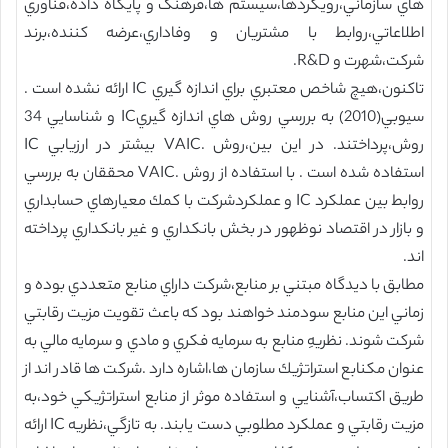
هاي سازماني،رويكردها،سيستم ها،فرهنگ و پايگاه داده،فناوري
اطلاعاتي،روابط با مشتريان و وفاداري،عرضه كننده،برند
شركت،شهرت و R&D.
تاكنون،هيچ شاخص معتبري براي اندازه گيري IC ارائه نشده است .
سيوبي(2010) به بررسي روش هاي اندازه گيريIC و شناسايي 34
روش،پرداختند. در اين بين،روش .VAIC بيشتر در ارزيابي IC
استفاده شده است . با استفاده از روش .VAIC محققان به بررسي
روابط بين عملكرد IC و عملكردشركت با كمك معيارهاي حسابداري
و بازار در اقتصاد نوظهور در بخش بانكداري و غير بانكداري پرداخته
اند.
مطابق با ديدگاه مبتني بر منابع،شركت داراي منابع متعددي بوده و
زماني اين منابع سودمند خواهند بود كه باعث تقويت مزيت رقابتي
شركت شوند. نظريهِ منابع به سرمايه فكري و مادي و سرمايه مالي به
عنوان مكنابع استراتژيك سازمان ها،اشاره دارد .شركت ها قادر اند از
طريق اكتساب،آشنايي و استفاده موثر از منابع استراتژيكي خود،به
مزيت رقابتي و عملكرد مطلوبي دست يابند. به تازگي،نظريه IC ارائه