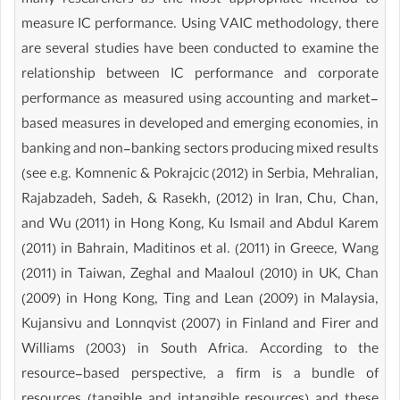
many researchers as the most appropriate method to
measure IC performance. Using VAIC methodology, there
are several studies have been conducted to examine the
relationship between IC performance and corporate
performance as measured using accounting and market-
based measures in developed and emerging economies, in
banking and non-banking sectors producing mixed results
(see e.g. Komnenic & Pokrajcic (2012) in Serbia, Mehralian,
Rajabzadeh, Sadeh, & Rasekh, (2012) in Iran, Chu, Chan,
and Wu (2011) in Hong Kong, Ku Ismail and Abdul Karem
(2011) in Bahrain, Maditinos et al. (2011) in Greece, Wang
(2011) in Taiwan, Zeghal and Maaloul (2010) in UK, Chan
(2009) in Hong Kong, Ting and Lean (2009) in Malaysia,
Kujansivu and Lonnqvist (2007) in Finland and Firer and
Williams (2003) in South Africa. According to the
resource-based perspective, a firm is a bundle of