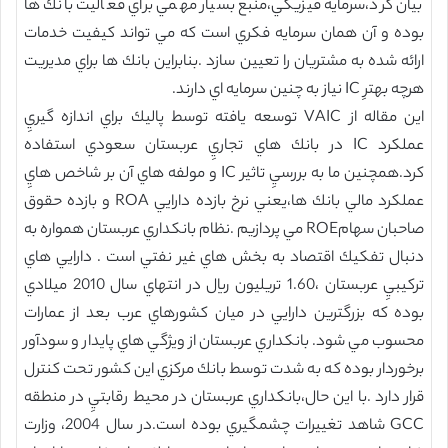
بيان كرد،سرمايه فيزيكي،منبع بسيار مهمي براي فعاليت بانك ها
بوده و آن همان سرمايه فكري است كه مي تواند كيفيت خدمات
ارائه شده به مشتريان را تعيين سازد .بنابراين بانك ها براي مديريت
هرچه بهترِ IC نياز به چنين سرمايه اي دارند.
اين مقاله از VAIC توسعه يافته توسط پاليك براي اندازه گيريِ
عملكرد IC در بانك هاي تجاريِ عربستان سعودي استفاده
كرد.همچنين ما به بررسيِ تاثير IC و مولفه هاي آن بر شاخص هايِ
عملكرد مالي بانك ها،يعني نرخ بازده دارايي ROA و بازده حقوق
صاحبان سهامROE مي پردازيم .نظام بانكداري عربستان همواره به
دنبال تفكيك اقتصاد به بخش هاي غير نفتي است . دارايي هاي
تركيبيِ عربستان ،1.60 تريليون ريال در انتهاي سال 2010 ميلادي
بوده كه بزرگترين دارايي در ميان كشورهاي عرب بعد از عمارات
محسوب مي شود. بانكداري عربستان از ويژگي هاي پايدار و سودآور
برخوردار بوده كه به شدت توسط بانك مركزي اين كشور تحت كنترل
قرار دارد .با اين حال،بانكداري عربستان در محيط رقابتيِ‌ در منطقه
GCC شاهد تغييرات چشمگيري بوده است.در سال 2004، وزارت