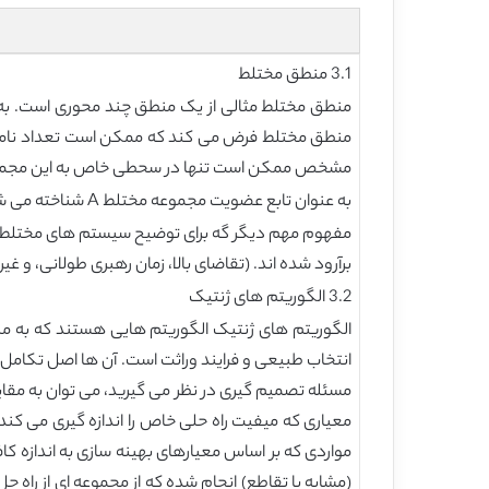
3.1 منطق مختلط
منطق مختلط فرض می کند که ممکن است تعداد نامحدود
مشخص ممکن است تنها در سحطی خاص به این مجموعه ت
به عنوان تابع عضویت مجموعه مختلط A شناخته می شود. این رابطه درجه ای از اختلاط هر مجموعه عضو هر مولفه را به مجموعه مختلط A اختصاص می دهد.
مفهوم مهم دیگر گه برای توضیح سیستم های مختلط ضر
برآرود شده اند. (تقاضای بالا، زمان رهبری طولانی، و غیر
3.2 الگوریتم های ژنتیک
الگوریتم های ژنتیک الگوریتم هایی هستند که به من
انتخاب طبیعی و فرایند وراثت است. آن ها اصل تکامل چ
مسئله تصمیم گیری در نظر می گیرید، می توان به مقایس
معیاری که میفیت راه حلی خاص را اندازه گیری می کند)
مواردی که بر اساس معیارهای بهینه سازی به اندازه 
(مشابه با تقاطع) انجام شده که از مجموعه ای از راه