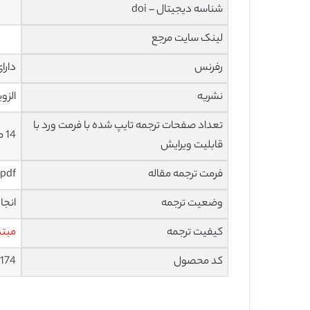
شناسه دیجیتال – doi
لینک سایت مرجع
رفرنس
دارا
نشریه
الزویر – 
تعداد صفحات ترجمه تایپ شده با فرمت ورد با
14 صفحه با فونت 14 B Nazanin
قابلیت ویرایش
فرمت ترجمه مقاله
pdf و ورد تایپ شده با قابلیت ویرایش
وضعیت ترجمه
انجا
کیفیت ترجمه
مبتد
کد محصول
174