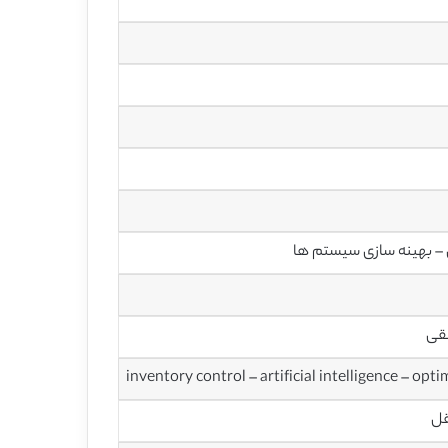
– بهینه سازی سیستم ها
قی
قل