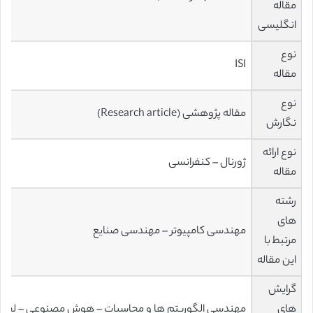
مقاله
انگلیسی
نوع
ISI
مقاله
نوع
مقاله پژوهشی (Research article)
نگارش
نوع ارائه
ژورنال – کنفرانسی
مقاله
رشته
های
مهندسی کامپیوتر – مهندسی صنایع
مرتبط با
این مقاله
گرایش
های
مهندسی الگوریتم ها و محاسبات – هوش مصنوعی – لجستی