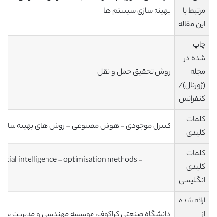
مرتبط با
بهینه سازی سیستم ها
این مقاله
چاپ
شده در
مجله
روش تحقیق حمل و نقل
(ژورنال)/
کنفرانس
کلمات
کنترل موجودی – هوش مصنوعی – روش های بهینه سازی
کلیدی
کلمات
ificial intelligence – optimisation methods –
کلیدی
انگلیسی
ارائه شده
از
دانشگاه صنعتی کراکوف، موسسه مهندسی و مدیریت ساخت