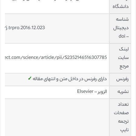
دانشگاه
شناسه
دیجیتال
6/j.trpro.2016.12.023
– doi
لینک
سایت
irect.com/science/article/pii/S2352146516307785
مرجع
رفرنس
دارای رفرنس در داخل متن و انتهای مقاله
✓
نشریه
الزویر – Elsevier
تعداد
صفحات
ترجمه
تایپ