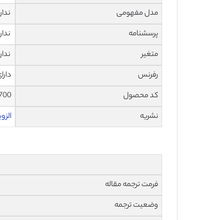
مدل مفهومی
ندار
پرسشنامه
ندار
متغیر
ندار
رفرنس
دارا
کد محصول
700
نشریه
الزویر – 
فرمت ترجمه مقاله
وضعیت ترجمه