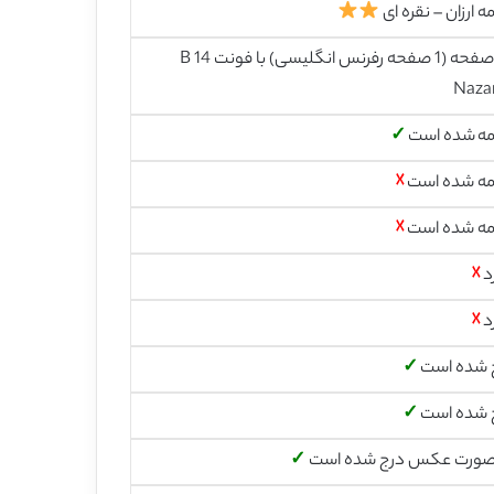
ه ارزان – نقره ای
37 صفحه (1 صفحه رفرنس انگلیسی) با فونت 14 B
Naza
مه شده است
✓
مه شده است
☓
مه شده است
☓
د
☓
د
☓
 شده است
✓
 شده است
✓
صورت عکس درج شده است
✓