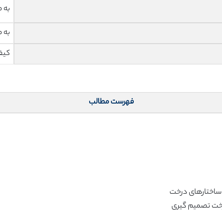
به 
به 
کیف
فهرست مطالب