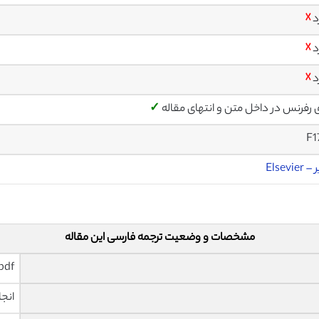
د
☓
د
☓
د
☓
ی رفرنس در داخل متن و انتهای مقاله
✓
F1
Elsevier
مشخصات و وضعیت ترجمه فارسی این مقاله
pdf و ورد تایپ شده با قابلیت وی
انجا