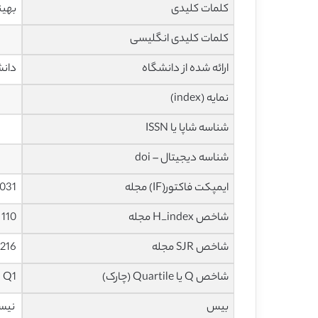
کلمات کلیدی
بهین
کلمات کلیدی انگلیسی
ارائه شده از دانشگاه
دانش
نمایه (index)
شناسه شاپا یا ISSN
شناسه دیجیتال – doi
ایمپکت فاکتور(IF) مجله
6.031 در سا
شاخص H_index مجله
110 در سال 2020
شاخص SJR مجله
1.216 در سال
شاخص Q یا Quartile (چارک)
Q1 در سال 2019
بیس
نیس