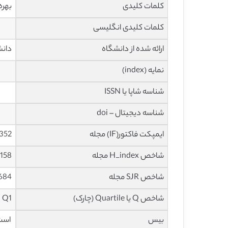
کلمات کلیدی
بهره
کلمات کلیدی انگلیسی
ارائه شده از دانشگاه
دانش
نمایه (index)
شناسه شاپا یا ISSN
شناسه دیجیتال – doi
ایمپکت فاکتور(IF) مجله
5.352 در سا
شاخص H_index مجله
158 در سال 2020
شاخص SJR مجله
1.684 در سا
شاخص Q یا Quartile (چارک)
Q1 در سال 2019
بیس
است