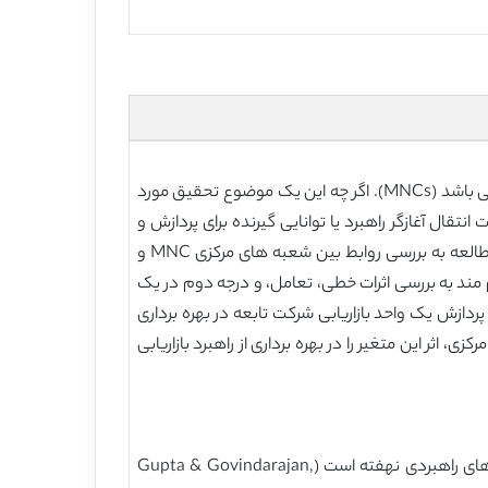
انتقال راهبردهای بازاریابی ایجاد شده محلی در سراسر جهان نشان دهنده یک مزیت کلیدی رقابتی برای شرکت های چند ملیتی می باشد (MNCs). اگر چه این یک موضوع تحقیق مورد
ل آغازگر راهبرد یا توانایی گیرنده برای پردازش و
بهره برداری از راهبرد در مورد نتایج یادگیری مرتبط پرداخته اند. یافته های ترکیبی، امکان روابط پیچیده تر را میسر می سازد. این مطالعه به بررسی روابط بین شعبه های مرکزی MNC و
 پرداخته است. این مطالعه به طور نظام مند به بررسی اثرات خطی، تعامل، و درجه دوم در یک
اری می پردازد. این یافته ها نشان می دهد که رابطه بین ظرفیت انتقال یک دفتر MNC و ظرفیت پردازش یک واحد بازاریابی شرکت تابعه در بهره برداری
ثر این متغیر را در بهره برداری از راهبرد بازاریابی
در زمینه راهبرد، توافق گسترده ای وجود دارد که رفاه بلند مدت سازمان در توانایی آن برای شناسایی و به اشتراک گذاری دارایی های راهبردی نهفته است (Gupta & Govindarajan,