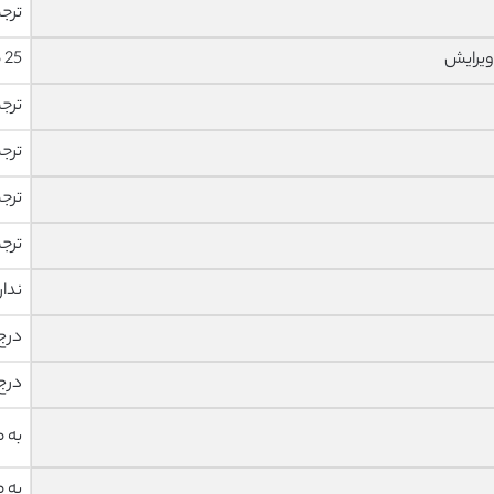
ترجم
ویرایش
25 صفحه با فونت 14 B Nazanin
ترج
ترج
ترج
ترج
ندار
درج
درج
به 
به 