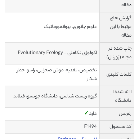
مقاله
گرایش های
مرتبط با این
علوم جانوری، بیوانفورماتیک
مقاله
چاپ شده در
اکولوژی تکاملی – Evolutionary Ecology
مجله (ژورنال)
تخصيص، تغذيه، موش صحرایی، راسو، خطر
کلمات کلیدی
شکار
ارائه شده از
گروه زیست شناسی، دانشگاه جونسو، فنلاند
دانشگاه
رفرنس
دارد
✓
کد محصول
F1494