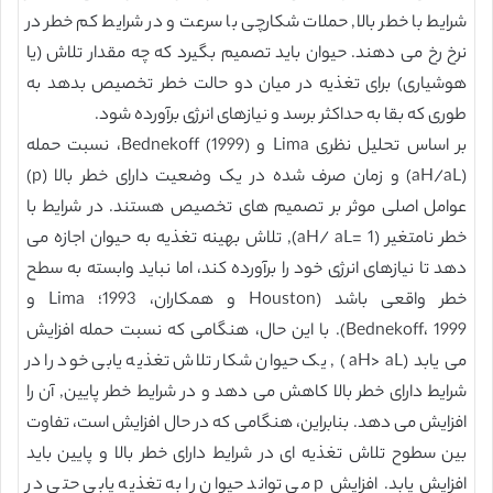
شرایط با خطر بالا, حملات شکارچی با سرعت و در شرایط کم خطر در
نرخ رخ می دهند. حیوان باید تصمیم بگیرد که چه مقدار تلاش (یا
هوشیاری) برای تغذیه در میان دو حالت خطر تخصیص بدهد به
طوری که بقا به حداکثر برسد و نیازهای انرژی برآورده شود.
بر اساس تحلیل نظری Lima و Bednekoff (1999)، نسبت حمله
(aH/aL) و زمان صرف شده در یک وضعیت دارای خطر بالا (p)
عوامل اصلی موثر بر تصمیم های تخصیص هستند. در شرایط با
خطر نامتغیر (aH/ aL= 1), تلاش بهینه تغذیه به حیوان اجازه می
دهد تا نیازهای انرژی خود را برآورده کند، اما نباید وابسته به سطح
خطر واقعی باشد (Houston و همکاران، 1993؛ Lima و
Bednekoff، 1999). با این حال، هنگامی که نسبت حمله افزایش
می یابد (aH> aL) , یک حیوان شکار تلاش تغذیه یابی خود را در
شرایط دارای خطر بالا کاهش می دهد و در شرایط خطر پایین, آن را
افزایش می دهد. بنابراین، هنگامی که در حال افزایش است، تفاوت
بین سطوح تلاش تغذیه ای در شرایط دارای خطر بالا و پایین باید
افزایش یابد. افزایش p می تواند حیوان را به تغذیه یابی حتی در