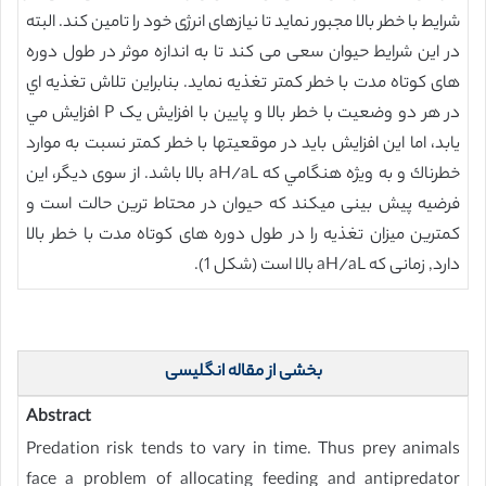
شرایط با خطر بالا مجبور نماید تا نیازهای انرژی خود را تامین کند. البته
در این شرایط حیوان سعی می کند تا به اندازه موثر در طول دوره
های کوتاه مدت با خطر کمتر تغذیه نماید. بنابراين تلاش تغذيه اي
در هر دو وضعيت با خطر بالا و پايين با افزايش یک P افزايش مي
يابد، اما این افزایش بايد در موقعيتها با خطر كمتر نسبت به موارد
خطرناك و به ويژه هنگامي که aH/aL بالا باشد. از سوی دیگر، این
فرضیه پیش بینی میکند که حیوان در محتاط ترین حالت است و
کمترین میزان تغذیه را در طول دوره های کوتاه مدت با خطر بالا
دارد, زمانی که aH/aL بالا است (شکل 1).
بخشی از مقاله انگلیسی
Abstract
Predation risk tends to vary in time. Thus prey animals
face a problem of allocating feeding and antipredator