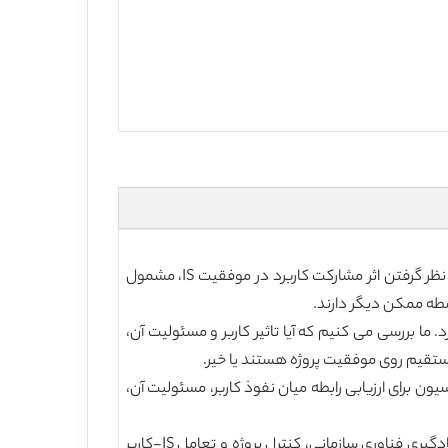
: مشارکت کاربر در توسعه سیستم اطلاعات (IS) توجه زیادی را به خود جلب نموده است. هرچند، تحقیقات اولیه تجربی با در نظر گرفتن اثر مشارکت کاربرد در موفقیت IS، مشمول
سطه ممکن دیگر دارند.
 این مورد است که چگونه تاثیر کاربر و مسئولیت آن روی عملکرد پروژه IS تاثیر می گذارد. ما بررسی می کنیم که آیا تاثیر کاربر و مسئولیت آن،
 نفوذ کاربر و مسئولیت آن روی عملکرد پروژه IS ترتیب دادیم. تحلیل رگرسیون برای ارزیابی رابطه میان نفوذ کاربر، مسئولیت آن،
: این مطالعه نشان می دهد که مسئولیت کاربر و نفوذ آن از طریق ارتقای فرآیندهای توسعه IS به عنوان واسطه ها، شامل یادگیری فناوری سازمانی، کنترل پروژه و تعامل IS-کاربر