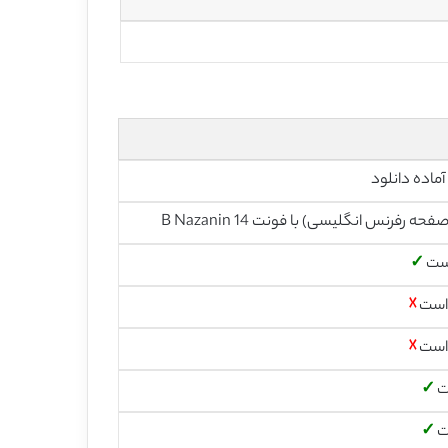
آماده دانلود
است
✓
 است
☓
 است
☓
ت
✓
ت
✓