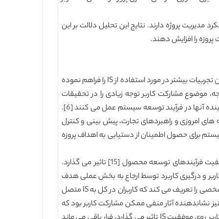
 مدیریت پروژه دارند. نتایج این تحلیل دلالت بر این
 پروزه را افزایش دهند.
استفاده از سیستم های اطلاعات (IS) در سازمان ها در دو دهه گذشته فراگیر شده است. گسترش سیستم های اطلاعات برای کاربران تجربیات بیشتر در مورد استفاده از IS را فراهم نموده
ژه های توسعه IS (ISD) میسر می سازد. به عنوان یک نتیجه، موضوع مشارکت کاربر توجه زیادی را در تحقیقات
مدیریت پروژه IS به خود جلب کرده است. [7,21,27] مشارکت کاربر به رفتارها و فعالیت هایی اشاره می کند که کاربران هدف یا نماینده آنها در فرآیند توسعه سیستم عمل می کنند [6].
]. هرچند، تغییرات سریغ در فناوری های رایانه های امروزی و راهبردهای تجارت، پیش بینی و کنترل
]. امروزه، مشارکت کاربرد در ISD نوعاً مشخص کننده الزامات سیستم برای حصول اطمینان از دستیابی به اهداف پروزه
طرفداران مشارکت کاربر نشان داده اند که مشارکت کاربر روی مدیریت منابع انسانی [52]، دوره سنتی تعامل کاربر-IS [27] و کیفیت فرآیندهای توسعه محصول [15] تاثیر می گذارد.
موفقیت IS برای چندین سال بوده است [34]. Barki and Hartwick [6,37] بین مشارکت کاربر و درگیری کاربرد توسط ارجاع به بخش عملی هدف
و حالات فیزیولوژیکی ذهنی به ترتیب تمایز قائل شده اند. درگیری کاربر به حالت فیزیولوژیکی ذهنی اشاره دارد که اهمیت ارتباط شخصی را تعریف می کند که کاربران در کل به IS متصل
اربر [37] غنی نموده است. هرچند، مطالعات قبلی نیز نشاندهنده آثار منفی ممکن مشارکت کاربر بود که
شامل نقش های مبهم، تناقضات، تغییر کند الزامات و ارتباط ناموثر می شد [17,25,3156]. بنابراین، گستره ای که برای ان مشارکت کاربر روی موفقیت IS تاثیر می گذارد، فرار باقی می ماند