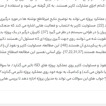
که کدام اجزای مشارکت کاربر هستند، به کار گرفته می شود و استفاده ا
 و عملکرد پروژه می تواند به توضیح نتایج غیرقاطع نوشته ها در مورد درگی
ترتیب تدابیر مهم مشارکت کاربر و درگیری کاربر هستند [22]. مسئولیت کاربر به انتصاب و فعالیت 
یک پروژه است [22]. نفوذ کاربر، اختیار تصمیم گیری کاربران را در 
تقویت شه می توانند روی جهت گیری پروژه ای که مسئول آن هستند تاثیر د
قدرتمند شدن و درگیری در سیستم را دارند زمانی که قادر به پیکربندی آن هستند [48
که توضیح می دهند چرا نتایج با مطالعات قبلی قابل مقایسه هستند [17,22,31,37]. ب
این مطالعه از لحاظ تجربی بررسی می کند که چگونه نفوذ
 کیفیت فرآیندهای ISD را بالا می برد (یا ناتوان می کند) و کدامیک به نوبه خود روی عملکرد پروژه ت
؟ جواب های این سوالات می تواند به مدیران پروژه اجازه دهد تا بررسی هایی در