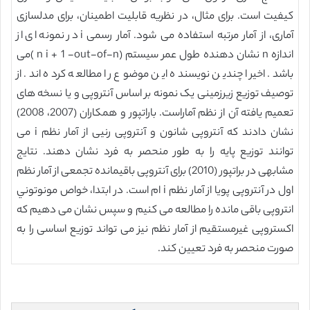
کیفیت است. برای مثال، در نظریه قابلیت اطمینان، برای مدلسازی
آماری، از آمار مرتبه استفاده می شود. آمار رسمی i در نمونه ای از
اندازه n نشان دهنده طول عمر سیستم (n i + 1 -out-of-n )می
باشد. اخیرا چندین نویسنده این موضوع را مطالعه کرده اند. از
توصیف توزیع زیرزمینی یک نمونه بر اساس آنتروپی و یا نسخه های
تعمیم یافته آن از نظم آماراست. باراتپور و همکاران (2007، 2008)
نشان دادند که آنتروپی شانون و آنتروپی رنیی از آمار نظم i می
توانند توزیع پایه را به طور منحصر به فرد نشان دهند. نتایج
مشابهی در براتپور (2010) برای آنتروپی باقیمانده تجمعی از آمار نظم
اول در آنتروپی پویا از آمار نظم i ام است. در ابتدا، خواص مونوتوني
انتروپی باقی مانده را مطالعه می کنیم و سپس نشان می دهیم که
اکستروپی غیرمستقیم از آمار نظم نیز می تواند توزیع اساسی را به
صورت منحصر به فرد تعیین کند.