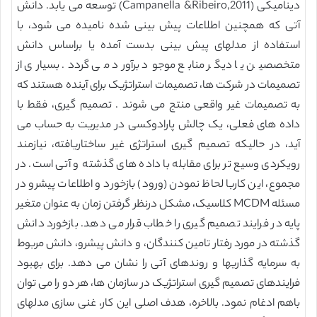
دینامیکی (Campanella &Ribeiro,2011) توسعه می یابد. دانش
آتی که همچنین اطلاعات پیش بینی شده نامیده می شود، با
استفاده از مدلهای پیش بینی بدست آمده یا براساس دانش
متخصصین یا دیگر منابع موجود برآورد می گردد. بسیاری از
تصمیمات در شرکت ها، تصمیمات استراتژیک برای آینده هستند که
به تصمیمات غیر واقعی منتج می شوند . تصمیم گیری، فقط با
داده های فعلی، یک چالش پارادوکسی در مدیریت به حساب می
آید، در حالیکه تصمیم گیری استراتژی غیر ساختاریافته، نیازمند
رویکردی وسیع تر برای مقابله با داده های گذشته و آتی است. در
مجموع، این کاربا لحاظ نمودن (ورود) بازخورد و اطلاعات پیشرو در
مسئله MCDM کلاسیک، مشکل درنظر گرفتن زمان به عنوان متغیر
پایه در فرایند تصمیم گیری را خطاب قرار می دهد. بازخورد دانش
گذشته در مورد رفتار تامین کنندگان، و دانش پیشرو، دانش مربوط
به سرمایه گذاریها و روندهای آتی را نشان می دهد. برای بهبود
فرایندهای تصمیم گیری استراتژیک در سازمان ها، هر دو را می توان
باهم ادغام نمود. بالاخره، هدف اصلی این کار، غنی سازی مدلهای