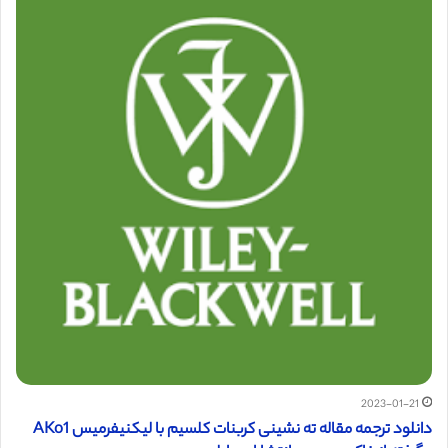
2023-01-21
دانلود ترجمه مقاله ته نشینی كربنات كلسيم با ليكنيفرميس AKo1