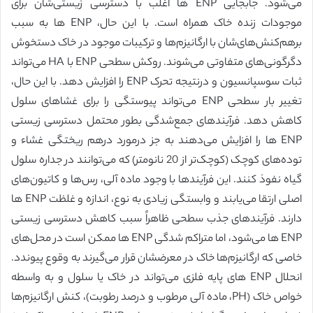
می‌شود. جابجایی ENP ها اغلب با دسترسی زیستی‌شان برای
موجودات زنده خاک همراه است. با این حال، ENP ها به سبب
برهم‌کنش‌های‌شان با ارگانیزم‌ها و ترکیبات موجود در خاک دستخوش
دگرگونی‌های متفاوتی می‌شوند. روکش سطحی ENP با HA می‌تواند
ثبات سوسپانسیون و درنتیجه تحرک ENP را افزایش دهد. با این حال،
تغییر بار سطحی ENP می‌تواند پیوستگی را برای غشاهای سلول
کاهش دهد. فرآیندهای جمع‌شدگی بطور محتمل دسترسی زیستی
ENP ها را افزایش می‌دهند به جز درمورد درهم ریختگی غشاء و
توده‌های کوچک (کوچک‌تر از 20 نانومتر) که می‌توانند در جداره سلول
گیاه نفوذ کنند. این فرآیندها با وجود ماده آلی، رس‌ها و کاتیون‌های
اصلی ارتقا می‌یابند و وابستگی زیادی به نوع، اندازه و غلظت ENP ها
دارند. فرآیندهای جذب سطحی ظاهراً سبب کاهش دسترسی زیستی
ENP ها می‌شود، اما متراکم شدگی ENP ها ممکن است در محل‌های
خاصی که ارگانیزم‌ها خاک در معرضشان قرار می‌گیرند به وقوع پیوندد.
انحلال ENP های پایه فلزی می‌تواند در خاک یا سلول و به واسطه
خواص خاک (PH، ماده آلی مرطوب و درصد رطوبت)، کنش ارگانیزم‌ها