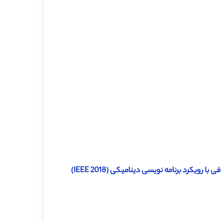
دانلود مقاله ترجمه شده تشخیص احساسات انسانی با الکتروانسفالوگرافی با رویکرد برنامه نویسی دینامیکی (IEEE 2018)