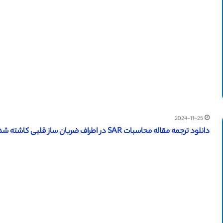
2024-11-25
دانلود ترجمه مقاله محاسبات SAR در اطراف ضربان ساز قلبی کاشته شده توسط ترمینال رادیویی بی سیم (آی تریپل ای 2014)