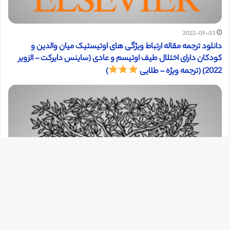
2022-09-03
دانلود ترجمه مقاله ارتباط ویژگی های اوتیستیک میان والدین و
کودکان دارای اختلال طیف اوتیسم و عادی (ساینس دایرکت – الزویر
2022) (ترجمه ویژه – طلایی
)
دک
با
به