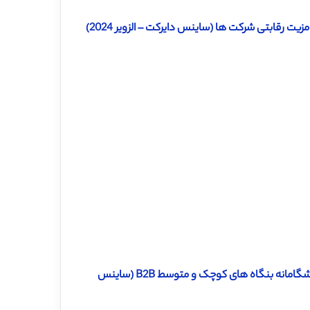
ت رقابتی شرکت ها (ساینس دایرکت – الزویر 2024)
دانلود ترجمه مقاله تاثیر بهره برداری و اکتشاف بازاریابی بر جهت گیری پیشگامانه بنگاه های کوچک و متوسط ​​B2B (ساینس