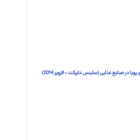
یا در صنایع غذایی (ساینس دایرکت – الزویر 2014)