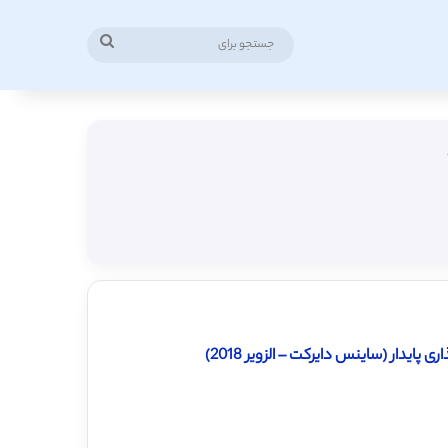
جستجو
برای
پایدار (ساینس دایرکت – الزویر 2018)