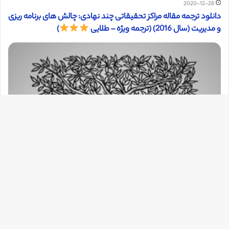
2020-12-28
دانلود ترجمه مقاله مراکز تحقیقاتی چند نهادی: چالش های برنامه ریزی
و مدیریت (سال 2016) (ترجمه ویژه – طلایی
)
دک
با
به
بالا