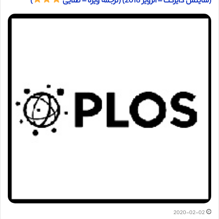
(ساینس دایرکت – الزویر 2018) (ترجمه ویژه – طلایی
)
2020-02-02