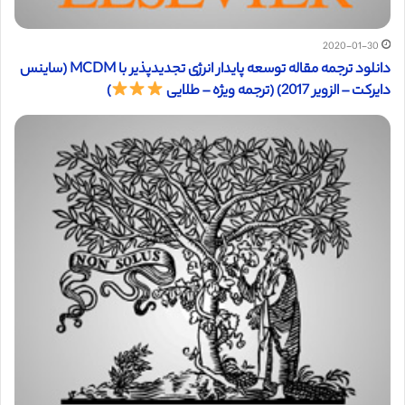
2020-01-30
دانلود ترجمه مقاله توسعه پایدار انرژی تجدیدپذیر با MCDM (ساینس
دایرکت – الزویر 2017) (ترجمه ویژه – طلایی
)