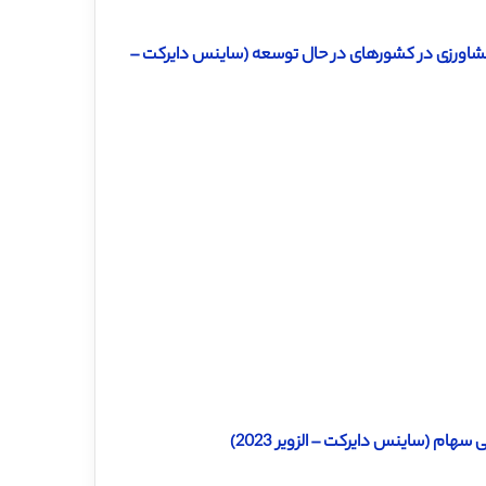
ود ترجمه مقاله بررسی میزان اجرای شیوه های مدیریت مالی SMEs ​​کشاورزی در کشورهای در حال توسعه (ساینس دایرکت –
ام (ساینس دایرکت – الزویر 2023)