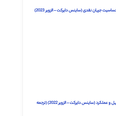
سیت جریان نقدی (ساینس دایرکت – الزویر 2023)
دانلود ترجمه مقاله اثر احساس سرمایه گذار بر بازده، جریان نقدی، نرخ تنزیل و عملکرد (ساینس دایرکت – الزویر 2022) (ترجمه