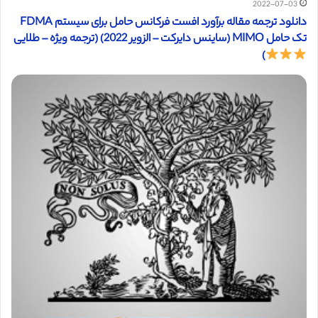
2022-07-03
دانلود ترجمه مقاله برآورد افست فرکانس حامل برای سیستم FDMA
تک حامل MIMO (ساینس دایرکت – الزویر 2022) (ترجمه ویژه – طلایی
)