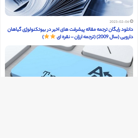
2023-02-06
دانلود رایگان ترجمه مقاله پیشرفت های اخیر در بیوتکنولوژی گیاهان
دارویی (سال 2009) (ترجمه ارزان – نقره ای
)
دک
با
2021-07-08
به
دانلود ترجمه مقاله علیه علم اخلاق زیست شناسی (سال 2007) (ترجمه
ویژه – طلایی
)
بالا