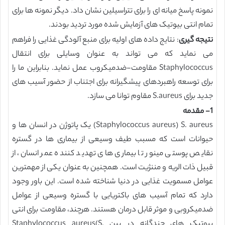
نمونه پاسخ میانه ای را برای تتراسیلین نشان داد. دیگر نمونه ها برای
تمام انتی بیوتیک های آزمایش شده مورد تردید بودند.
نتیجه گیری
: نتایج داده های اولیه برای منبع آلودگی غذایی را فراهم
می نماید که می تواند به عنوان وسایلی برای انتقال
Staphylococcus مقاومت-ضدمیکروب عمل نماید. بنابراین ما را
برای توسعه راهبردهای پیشگیرانه برای اجتناب از حضور آسیب های
جدید برای S.aureus مقاوم توانا می سازد.
1- مقدمه
Staphylococcus aureus) S. aureus) یک پاتوژن در انسان ها و
حیوانات است که مسبب طیف وسیعی از بیماری ها در گستره
نقایص پوستی مینور تا بیماری های تهدید کننده عمر انسان، از
قبیل ذات الریه و مننژیت است. همچنین به عنوان یکی از مهمترین
عوامل مسمویت غذایی در دنیا شناخته شده است. این باور وجود
دارد که تمام آسیب های باکتریایی با گستره وسیعی از عوامل
ضدمیکروبی و موثر قابل درمان هستند. هرچند، مقاومت برای انتی
بیوتیک های چندگانه در بین Staphylococcus aureus(S.