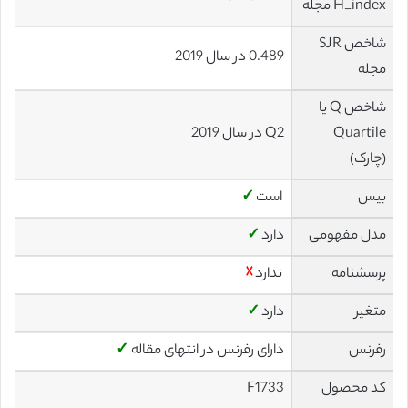
H_index مجله
شاخص SJR
0.489 در سال 2019
مجله
شاخص Q یا
Quartile
Q2 در سال 2019
(چارک)
بیس
است
✓
مدل مفهومی
دارد
✓
پرسشنامه
ندارد
☓
متغیر
دارد
✓
رفرنس
دارای رفرنس در انتهای مقاله
✓
کد محصول
F1733