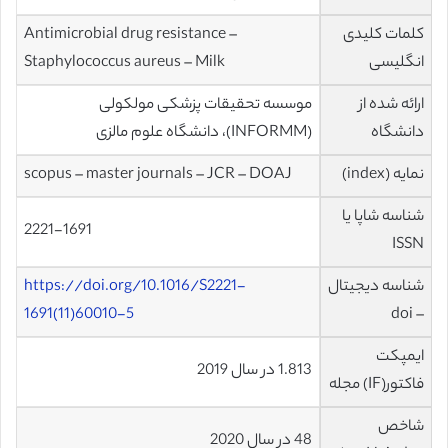
کلمات کلیدی
Antimicrobial drug resistance –
انگلیسی
Staphylococcus aureus – Milk
ارائه شده از
موسسه تحقیقات پزشکی مولکولی
دانشگاه
(INFORMM)، دانشگاه علوم مالزی
نمایه (index)
scopus – master journals – JCR – DOAJ
شناسه شاپا یا
2221-1691
ISSN
شناسه دیجیتال
https://doi.org/10.1016/S2221-
1691(11)60010-5
– doi
ایمپکت
1.813 در سال 2019
فاکتور(IF) مجله
شاخص
48 در سال 2020