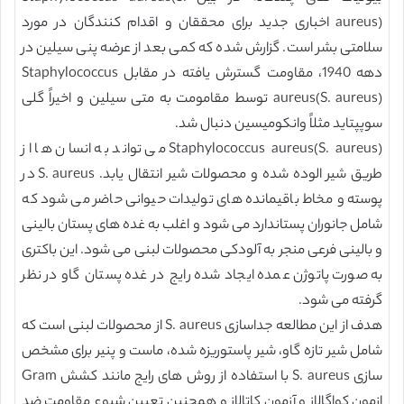
aureus) اخباری جدید برای محققان و اقدام کنندگان در مورد
سلامتی بشر است. گزارش شده که کمی بعد از عرضه پنی سیلین در
دهه 1940، مقاومت گسترش یافته در مقابل Staphylococcus
aureus(S. aureus) توسط مقامومت به متی سیلین و اخیراً گلی
سوپپتاید مثلاً وانکومیسین دنبال شد.
Staphylococcus aureus(S. aureus) می تواند به انسان ها از
طریق شیر الوده شده و محصولات شیر انتقال یابد. S. aureus در
پوسته و مخاط باقیمانده های تولیدات حیوانی حاضر می شود که
شامل جانوران پستاندارد می شود و اغلب به غده های پستان بالینی
و بالینی فرعی منجر به آلودکی محصولات لبنی می شود. این باکتری
به صورت پاتوژن عمده ایجاد شده رایج در غده پستان گاو در نظر
گرفته می شود.
هدف از این مطالعه جداسازی S. aureus از محصولات لبنی است که
شامل شیر تازه گاو، شیر پاستوریزه شده، ماست و پنیر برای مشخص
سازی S. aureus با استفاده از روش های رایج مانند کشش Gram
ازمون کواگالاز و آزمون کاتالاز و همچنین تعیین شیوع مقاومت ضد