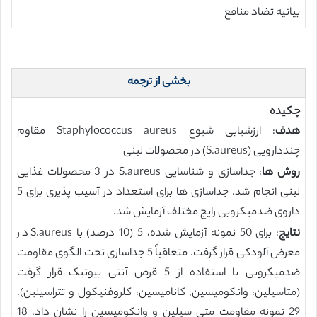
بیانیه تضاد منافع
بخشی از ترجمه
چکیده
هدف
: ارزشیابی شیوع Staphylococcus aureus مقاوم
چنددارویی (S.aureus) در محصولات لبنی
روش ها
: جداسازی و شناسایی S.aureus در 3 محصولات غذایی
لبنی انجام شد. جداسازی ها برای استعداد در آسیب پذیری برای 5
داروی ضدمیکروبی رایج مختلف آزمایش شد.
نتایج
: برای 50 نمونه آزمایش شده، 5 (10 درصد) با S.aureus در
معرض آلودکی قرار گرفت. متعاقباً 5 جداسازی تحت الگوی مقاومت
ضدمیکروبی با استفاده از 5 قرص آنتی بیوتیک قرار گرفت
(متاسیلین، وانکومیسین, کانامیسین، کلروفنیکول و تتراسیلین).
29 نمونه مقاومت متی سیلین و وانکومیسین را نشان داد. 18