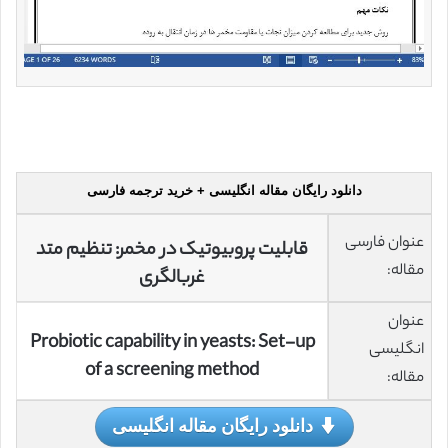
دانلود رایگان مقاله انگلیسی + خرید ترجمه فارسی
عنوان فارسی
قابلیت پروبیوتیک در مخمر: تنظیم متد
مقاله:
غربالگری
عنوان
Probiotic capability in yeasts: Set-up
انگلیسی
of a screening method
مقاله:
دانلود رایگان مقاله انگلیسی