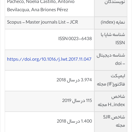
نویسندگان
Pacheco, Noelia Castillo, Antonio
Bevilacqua, Ana Briones Pérez
نمایه (index)
Scopus – Master journals List – JCR
شناسه شاپا یا
ISSN 0023-6438
ISSN
شناسه دیجیتال
https://doi.org/10.1016/j.lwt.2017.11.047
– doi
ایمپکت
3.974 در سال 2018
فاکتور(IF) مجله
شاخص
115 در سال 2019
H_index مجله
شاخص SJR
1.400 در سال 2018
مجله