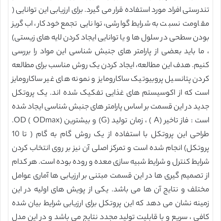
تندرستی افراد مورد استفاده قرار می گیرد. برای ارزیابی این توانایی (
مقاومت نسبت به شرایط گوارشی، توانایی تجمع خودکار، اب گریز
بودن سطحی در سلول ها و یا توانایی ایجاد کردن لایه های زیستی)
، ما باید بعضی از پارامتر های جنبش شناسی این مواد را بررسی
کنیم. هدف این مطالعه، ایجاد کردن یک روش مناسب برای مطالعه
کردن پتانسیل پروبیوتیک ساکارومایز و نمونه های غیر ساکارومایز
است که از اکوسیستم های غذایی تفکیک شده اند. یک پروتکل
جدید در این قسمت بر اساس پارامتر های جنبش شناسی ایجاد شده
است : فاز تاخیر (A ) ، زمان تولید (G) و بیشترین OD ( ODmax).
طراحی این پروتکل با استفاده از یک روش گام به گام ( تا 10
پروتکل) انجام شده است و تمرکز اصلی آن نیز بر روی انتخاب کردن
شرایط کنترل و شرایط شبیه سازی معده و روده بوده است. هر کدام
از تصمیم گیری ها در این قسمت مبتنی بر ارزیابی ها آماری عوامل
مختلف و نتایج آن ها می باشد. یکی از پویش های اولیه در این
زمینه نشان می دهد که این پروتکل برای ارزیابی شرایط بیان شده
کافی ، سریع و با قابلیت تولید مجدد نتایج می باشد و در این مدل