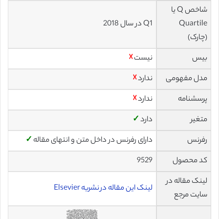
شاخص Q یا
Quartile
Q1 در سال 2018
(چارک)
بیس
نیست
☓
مدل مفهومی
ندارد
☓
پرسشنامه
ندارد
☓
متغیر
دارد
✓
رفرنس
دارای رفرنس در داخل متن و انتهای مقاله
✓
کد محصول
9529
لینک مقاله در
لینک این مقاله در نشریه Elsevier
سایت مرجع