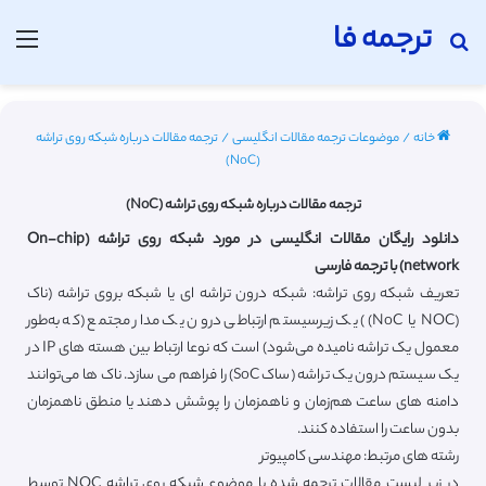
ترجمه فا
جستجو برای
منو
خانه
/
موضوعات ترجمه مقالات انگلیسی
/
ترجمه مقالات درباره شبکه روی تراشه
(NoC)
ترجمه مقالات درباره شبکه روی تراشه (NoC)
دانلود رایگان مقالات انگلیسی در مورد شبکه روی تراشه (On-chip
network) با ترجمه فارسی
تعریف شبکه روی تراشه: شبکه درون تراشه ای یا شبکه بروی تراشه (ناک
(NOC یا NoC)) یک زیرسیستم ارتباطی درون یک مدار مجتمع (که به‌طور
معمول یک تراشه نامیده می‌شود) است که نوعا ارتباط بین هسته های IP در
یک سیستم درون یک تراشه (ساک SoC) را فراهم می سازد. ناک ها می‌توانند
دامنه های ساعت هم‌زمان و ناهمزمان را پوشش دهند یا منطق ناهمزمان
بدون ساعت را استفاده کنند.
رشته های مرتبط: مهندسی کامپیوتر
در زیر لیست مقالات ترجمه شده با موضوع شبکه روی تراشه NOC توسط