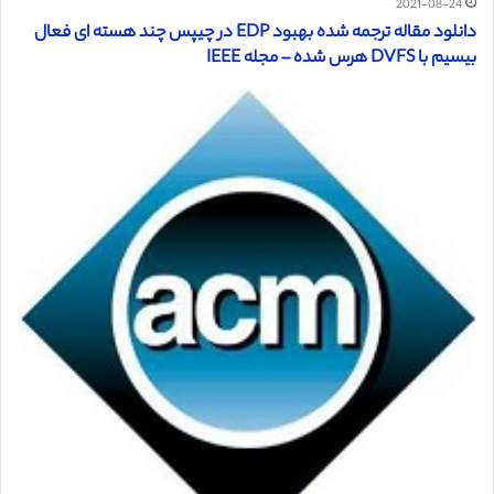
2021-08-24
دانلود مقاله ترجمه شده بهبود EDP در چیپس چند هسته ای فعال
بیسیم با DVFS هرس شده – مجله IEEE