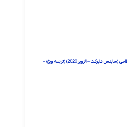
دانلود ترجمه مقاله تاثیر سامانه های اطلاعاتی منابع انسانی در محیط نظامی (ساینس دایرکت – الزویر 2020) (ترجمه ویژه –