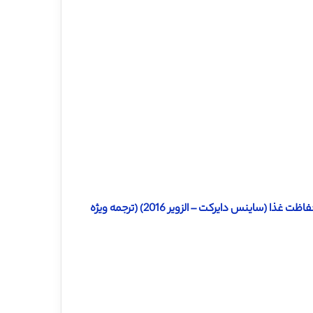
دانلود ترجمه مقاله بررسی دانش پایه در امنیت مواد غذایی و متدهای حفاظت غذا (ساینس دایرکت – الزویر 2016) (ترجمه ویژه