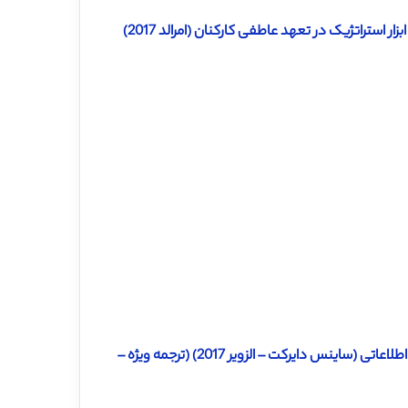
دانلود ترجمه مقاله موقعیت اخلاقی و مسئولیت اجتماعی به عنوان یک ابزار استراتژیک در تعهد عاطفی کارکنان (امرالد 2017)
دانلود ترجمه مقاله همبستگی استراتژیک میان پایداری و سیستم های اطلاعاتی (ساینس دایرکت – الزویر 2017) (ترجمه ویژه –