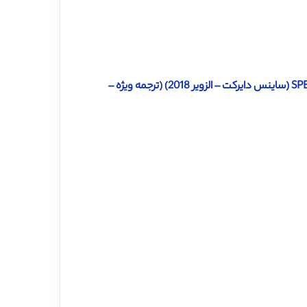
دانلود ترجمه مقاله استفاده از مدل هوش مصنوعی جهت پیش بینی SPEI (ساینس دایرکت – الزویر 2018) (ترجمه ویژه –