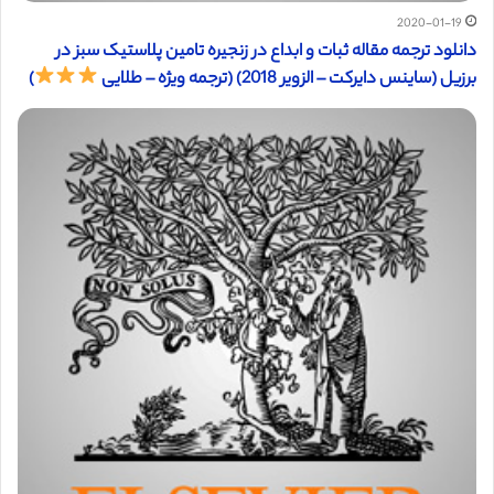
2020-01-19
دانلود ترجمه مقاله ثبات و ابداع در زنجیره تامین پلاستیک سبز در
برزیل (ساینس دایرکت – الزویر 2018) (ترجمه ویژه – طلایی
)