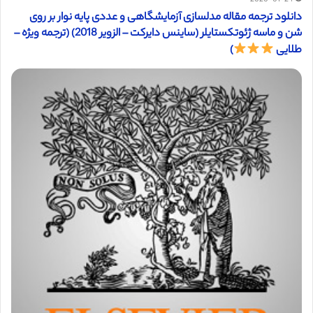
دانلود ترجمه مقاله مدلسازی آزمایشگاهی و عددی پایه نوار بر روی
شن و ماسه ژئوتکستایلر (ساینس دایرکت – الزویر 2018) (ترجمه ویژه –
طلایی
)