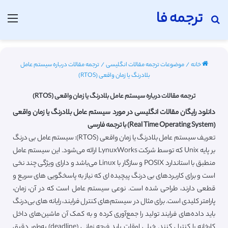
ترجمه فا
جستجو برای
منو
خانه
/
موضوعات ترجمه مقالات انگلیسی
/
ترجمه مقالات درباره سیستم عامل
بلادرنگ یا زمان واقعی (RTOS)
ترجمه مقالات درباره سیستم عامل بلادرنگ یا زمان واقعی (RTOS)
دانلود رایگان مقالات انگلیسی در مورد سیستم عامل بلادرنگ یا زمان واقعی
(Real Time Operating System) با ترجمه فارسی
تعریف سیستم عامل بلادرنگ یا زمان واقعی (RTOS): سیستم عامل بی درنگ
بر پایه Unix که توسط شرکت LynuxWorks ارائه می‌شود. این سیستم عامل
منطبق با استاندارد POSIX و سازگار با Linux می‌باشد و دارای ویژگی چند نخی
است و برای کاربردهای بی درنگ پیچیده ای که نیاز به پاسخگویی های سریع و
قطعی دارند، طراحی شده است. نوعی سیستم عامل است که در آن، زمان،
پارامتر کلیدی است. برای مثال در سیستم‌های کنترل فرایند، رایانه های بی‌درنگ
باید داده‌های فرایند تولید را جمع‌آوری کرده و به کمک آن ماشین‌های داخل
کارخانه را کنترل کنند. خیلی اوقات باید فرجه زمانی (deadline) به‌طور دقیق