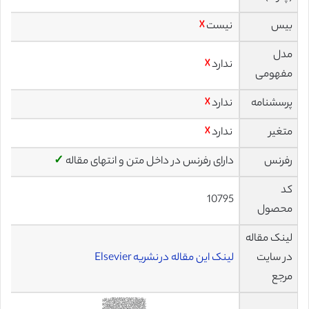
بیس
نیست
☓
مدل
ندارد
☓
مفهومی
پرسشنامه
ندارد
☓
متغیر
ندارد
☓
رفرنس
دارای رفرنس در داخل متن و انتهای مقاله
✓
کد
10795
محصول
لینک مقاله
در سایت
لینک این مقاله در نشریه Elsevier
مرجع