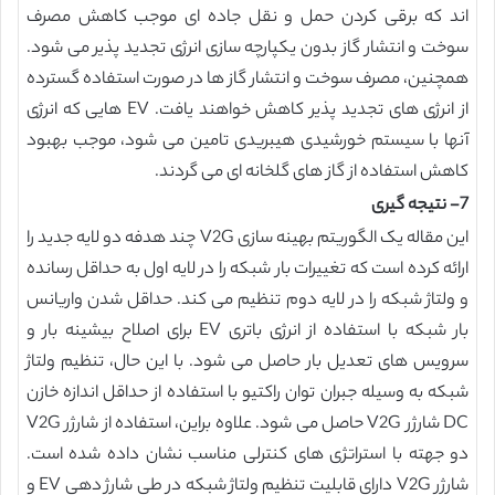
اند که برقی کردن حمل و نقل جاده ای موجب کاهش مصرف
سوخت و انتشار گاز بدون یکپارچه سازی انرژی تجدید پذیر می شود.
همچنین، مصرف سوخت و انتشار گاز ها در صورت استفاده گسترده
از انرژی های تجدید پذیر کاهش خواهند یافت. EV هایی که انرژی
آنها با سیستم خورشیدی هیبریدی تامین می شود، موجب بهبود
کاهش استفاده از گاز های گلخانه ای می گردند.
7- نتیجه گیری
این مقاله یک الگوریتم بهینه سازی V2G چند هدفه دو لایه جدید را
ارائه کرده است که تغییرات بار شبکه را در لایه اول به حداقل رسانده
و ولتاژ شبکه را در لایه دوم تنظیم می کند. حداقل شدن واریانس
بار شبکه با استفاده از انرژی باتری EV برای اصلاح بیشینه بار و
سرویس های تعدیل بار حاصل می شود. با این حال، تنظیم ولتاژ
شبکه به وسیله جبران توان راکتیو با استفاده از حداقل اندازه خازن
DC شارژر V2G حاصل می شود. علاوه براین، استفاده از شارژر V2G
دو جهته با استراتژی های کنترلی مناسب نشان داده شده است.
شارژر V2G دارای قابلیت تنظیم ولتاژ شبکه در طی شارژ دهی EV و