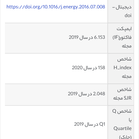
دیجیتال –
https://doi.org/10.1016/j.energy.2016.07.008
doi
ایمپکت
فاکتور(IF)
6.153 در سال 2019
مجله
شاخص
H_index
158 در سال 2020
مجله
شاخص
2.048 در سال 2019
SJR مجله
شاخص Q
یا
Q1 در سال 2019
Quartile
(چارک)