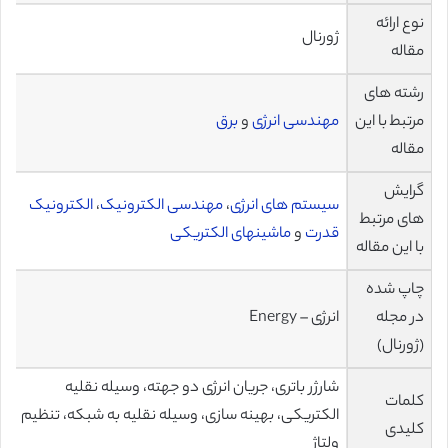
نوع ارائه
ژورنال
مقاله
رشته های
مرتبط با این
مهندسی انرژی
و
برق
مقاله
گرایش
سیستم های انرژی
،
مهندسی الکترونیک
،
الکترونیک
های مرتبط
قدرت
و
ماشینهای الکتریکی
با این مقاله
چاپ شده
در مجله
انرژی – Energy
(ژورنال)
شارژر باتری، جریان انرژی دو جهته، وسیله نقلیه
کلمات
الکتریکی، بهینه سازی، وسیله نقلیه به شبکه، تنظیم
کلیدی
ولتاژ