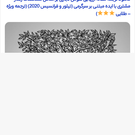
مشتری با ایده مبتنی بر سرگرمی (تیلور و فرانسیس 2020) (ترجمه ویژه
– طلایی
)
دک
با
به
بالا