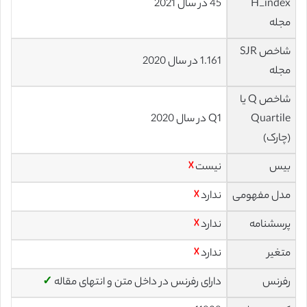
H_index
45 در سال 2021
مجله
شاخص SJR
1.161 در سال 2020
مجله
شاخص Q یا
Quartile
Q1 در سال 2020
(چارک)
بیس
نیست
☓
مدل مفهومی
ندارد
☓
پرسشنامه
ندارد
☓
متغیر
ندارد
☓
رفرنس
دارای رفرنس در داخل متن و انتهای مقاله
✓