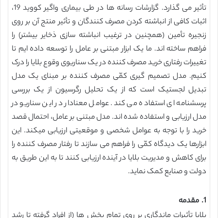
تأثیر می گذارد. گزارشات رسانه ها در طی بیماری واگیر کووید 19،
اثبات کافی از انباشته کردن مصرف کنندگان و تأثیر منتج آن بر روی
زنجیره تأمین (همچنین در ترغیب انباشته سازی ذخایر بیشتر) را
فراهم ساخته اند. ما یک ابزار مبتنی بر عامل را توسعه داده ایم تا
تغییرات رفتاری خرید مصرف کننده در یک سناریوی وقوع بلایا را درک
کنیم. مدل تصمیم گیری کمّی مصرف کننده بر مبنای یک مدل
تبدیل لجستیک است که از یک تحلیل رگرسیون از یک بررسی
پرسشنامه ای استفاده می کند. عوامل معنادار در این سناریو در
مدل ارزیابی و استفاده شده اند. مدل مبتنی بر عامل، احتمال قصد
خرید را با توجه به عوامل شخصی و موقعیتی ارزیابی میکند. این
ابزارها یک دیدگاه کمّی را فراهم می سازند تا رفتار مصرف کننده را
برای کاهش و مدیریت بلایا در آینده ارزیابی کنند تا به این طریق به
دولت و صنایع کمک نماید.
1. مقدمه
بلایا تأثیرات ماندگاری بر روی تمام بخش ها (از افراد گرفته تا رشد