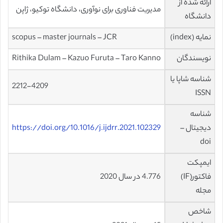
ارائه شده از
مدیریت فناوری برای نوآوری، دانشگاه توکیو، ژاپن
دانشگاه
نمایه (index)
scopus – master journals – JCR
نویسندگان
Rithika Dulam – Kazuo Furuta – Taro Kanno
شناسه شاپا یا
2212-4209
ISSN
شناسه
دیجیتال –
https://doi.org/10.1016/j.ijdrr.2021.102329
doi
ایمپکت
فاکتور(IF)
4.776 در سال 2020
مجله
شاخص