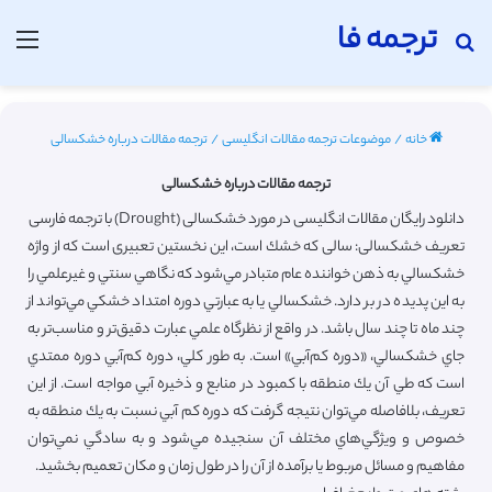
ترجمه فا
جستجو برای
منو
خانه
/
موضوعات ترجمه مقالات انگلیسی
/
ترجمه مقالات درباره خشکسالی
ترجمه مقالات درباره خشکسالی
دانلود رایگان مقالات انگلیسی در مورد خشکسالی (Drought) با ترجمه فارسی
تعریف خشکسالی: سالی كه خشك است، اين نخستين تعبيری است كه از واژه
خشكسالي به ذهن خواننده‌ عام متبادر مي‌شود كه نگاهي‌ سنتي‌ و غيرعلمي‌ را
به اين پديده در بر دارد. خشكسالي‌ يا به عبارتي دوره‌ امتداد خشكي مي‌تواند از
چند ماه تا چند سال باشد. در واقع از نظرگاه علمي‌ عبارت دقيق‌تر و مناسب‌تر به
جاي خشكسالي‌، «دوره‌ كم‌آبي» است. به طور كلي‌، دوره‌ كم‌آبي‌ دوره ممتدي
است كه طي‌ آن يك منطقه با كمبود در منابع و ذخيره آبي‌ مواجه است. از اين
تعريف، بلافاصله مي‌توان نتيجه گرفت كه دوره كم آبي‌ نسبت به يك منطقه به
خصوص و ويژگي‌‌هاي مختلف آن سنجيده مي‌شود و به سادگي‌ نمي‌توان
مفاهيم و مسائل مربوط يا برآمده از آن‌ را در طول زمان و مكان تعميم بخشيد.