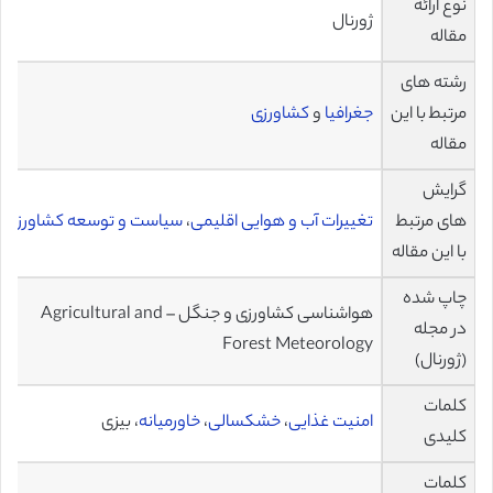
نوع ارائه
ژورنال
مقاله
رشته های
مرتبط با این
جغرافیا
و
کشاورزی
مقاله
گرایش
های مرتبط
تغییرات آب و هوایی اقلیمی
،
سیاست و توسعه کشاورزی
با این مقاله
چاپ شده
هواشناسی کشاورزی و جنگل – Agricultural and
در مجله
Forest Meteorology
(ژورنال)
کلمات
امنیت غذایی
،
خشکسالی
،
خاورمیانه
، بیزی
کلیدی
کلمات