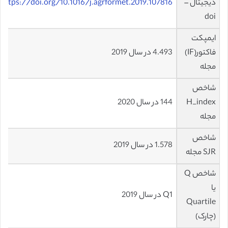
دیجیتال –
https://doi.org/10.1016/j.agrformet.2019.107816
doi
ایمپکت
فاکتور(IF)
4.493 در سال 2019
مجله
شاخص
H_index
144 در سال 2020
مجله
شاخص
1.578 در سال 2019
SJR مجله
شاخص Q
یا
Q1 در سال 2019
Quartile
(چارک)