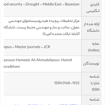
کلیدی
Food security – Drought – Middle East – Bayesian
انگلیسی
مرکز تحقیقات پیچیده هیدروسیستمهای مهندسی
ارائه شده از
عمران، ساخت و ساز و مهندسی محیط زیست، دانشگاه
دانشگاه
آلاباما، ایالات متحده آمریکا
نمایه
Scopus – Master journals – JCR
(index)
Maysoun Hameed، Ali Ahmadalipour، Hamid
نویسندگان
Moradkhani
شناسه
شاپا یا
ISSN 0168-1923
ISSN
شناسه