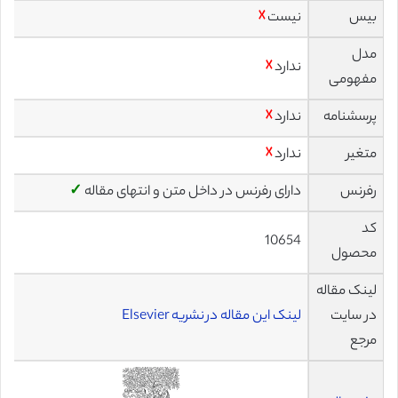
بیس
نیست
☓
مدل
ندارد
☓
مفهومی
پرسشنامه
ندارد
☓
متغیر
ندارد
☓
رفرنس
دارای رفرنس در داخل متن و انتهای مقاله
✓
کد
10654
محصول
لینک مقاله
در سایت
لینک این مقاله در نشریه Elsevier
مرجع