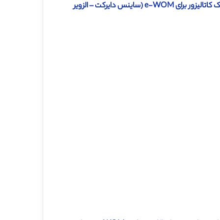
دانلود ترجمه مقاله بازاریابی محتوای دیجیتال به عنوان یک کاتالیزور برای e-WOM (ساینس دایرکت – الزویر