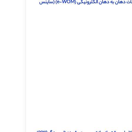
دانلود ترجمه مقاله سبک های دلبستگی و پذیرش تبلیغات دهان به دهان الکترونیکی (e-WOM) (ساینس