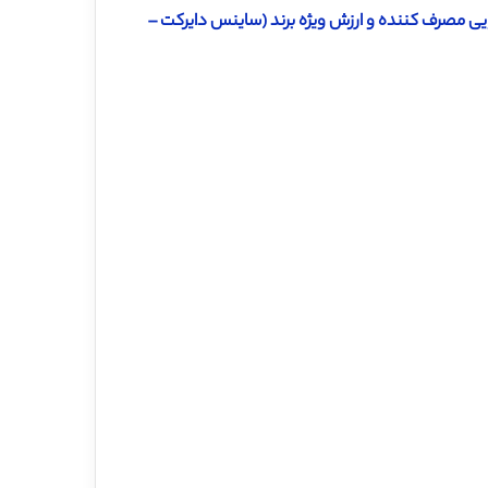
اله بررسی روابط بین e-WOM ، قوم گرایی مصرف کننده و ارزش ویژه برند (ساینس دایرکت –