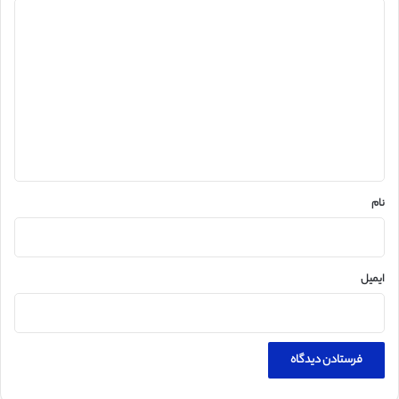
د
ی
د
گ
ا
ه
*
نام
ایمیل