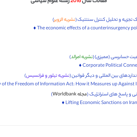
مقالات سال
2016
رشته علوم سیاسی
تجزیه و تحلیل کنترل سنتتیک (
نشریه الزویر
)
یت حسابرسی (ممیزی) (
نشریه امرالد
)
نشریه تیلور و فرانسیس
)
نی و پاسخ های استراتژیک (
مجله Worldbank
)