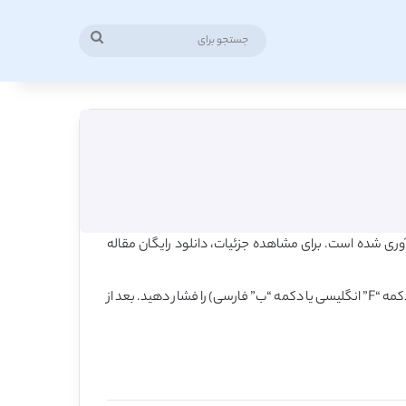
جستجو
برای
ری شده است. برای مشاهده جزئیات، دانلود رایگان مقاله
همچنین برای یافتن مقاله بر اساس عبارت کلیدی، در همین صفحه، کلید کنترل (Ctrl) را روی کیبورد فشار داده و نگه دارید و همزمان کلید F (دکمه “F” انگلیسی یا دکمه “ب” فارسی) را فشار دهید. بعد از