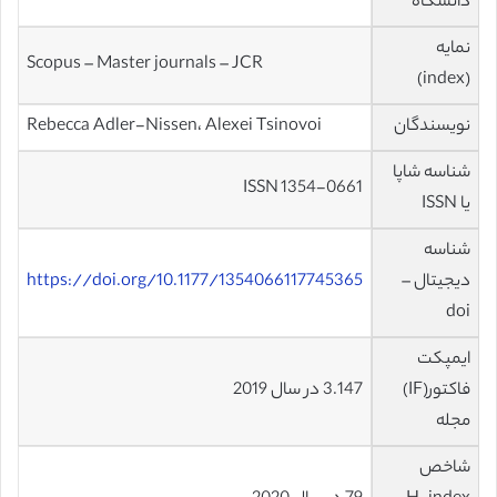
دانشگاه
نمایه
Scopus – Master journals – JCR
(index)
نویسندگان
Rebecca Adler-Nissen، Alexei Tsinovoi
شناسه شاپا
ISSN 1354-0661
یا ISSN
شناسه
دیجیتال –
https://doi.org/10.1177/1354066117745365
doi
ایمپکت
فاکتور(IF)
3.147 در سال 2019
مجله
شاخص