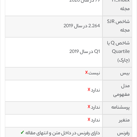
H_index
79 در سال 2020
مجله
شاخص SJR
2.264 در سال 2019
مجله
شاخص Q یا
Quartile
Q1 در سال 2019
(چارک)
بیس
نیست
☓
مدل
ندارد
☓
مفهومی
پرسشنامه
ندارد
☓
متغیر
ندارد
☓
رفرنس
دارای رفرنس در داخل متن و انتهای مقاله
✓