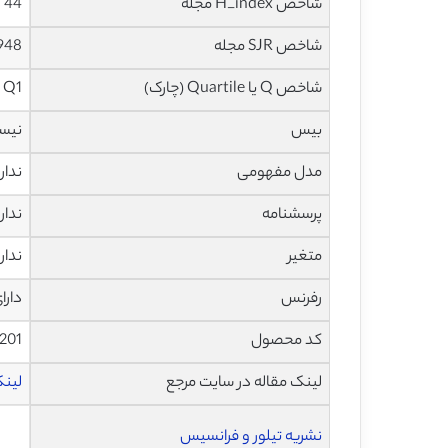
شاخص H_index مجله
44 در سال 2019
شاخص SJR مجله
0.948 در س
شاخص Q یا Quartile (چارک)
Q1 در سال 2018
بیس
نیس
مدل مفهومی
ندار
پرسشنامه
ندار
متغیر
ندار
رفرنس
دارا
کد محصول
201
لینک مقاله در سایت مرجع
لینک ا
نشریه تیلور و فرانسیس