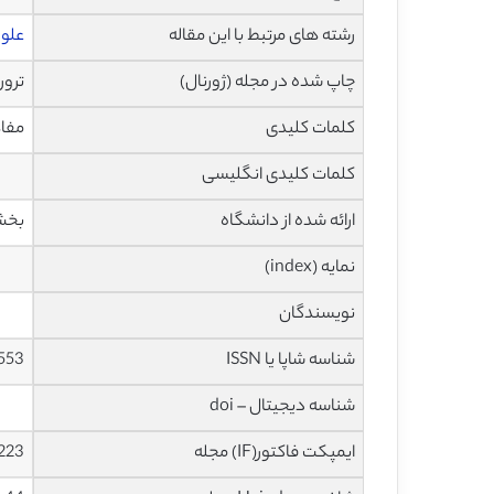
رشته های مرتبط با این مقاله
علو
چاپ شده در مجله (ژورنال)
تروریسم
کلمات کلیدی
مفاه
کلمات کلیدی انگلیسی
ارائه شده از دانشگاه
بخش م
نمایه (index)
نویسندگان
شناسه شاپا یا ISSN
553
شناسه دیجیتال – doi
ایمپکت فاکتور(IF) مجله
2.223 در سا