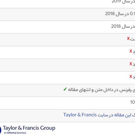
ال 2018
ت
☓
د
☓
د
☓
د
☓
ی رفرنس در داخل متن و انتهای مقاله
✓
10
ین مقاله در سایت Taylor & Francis