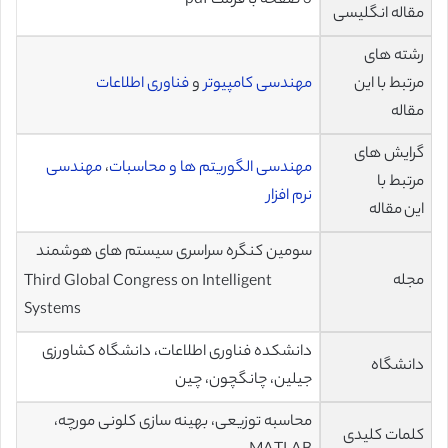
3 صفحه با فرمت pdf
مقاله انگلیسی
رشته های
مرتبط با این
مهندسی کامپیوتر
و
فناوری اطلاعات
مقاله
گرایش های
مهندسی الگوریتم ها و محاسبات
،
مهندسی
مرتبط با
نرم افزار
این مقاله
سومین کنگره سراسری سیستم های هوشمند
مجله
Third Global Congress on Intelligent
Systems
دانشکده فناوری اطلاعات، دانشگاه کشاورزی
دانشگاه
جیلین، چانگچون، چین
محاسبه توزیعی، بهینه سازی کلونی مورچه،
کلمات کلیدی