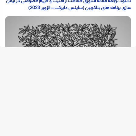
دانلود ترجمه مقاله فناوری حفاظت از امنیت و حریم خصوصی در ایمن
سازی برنامه های بلاکچین (ساینس دایرکت – الزویر 2023)
دک
با
به
بالا