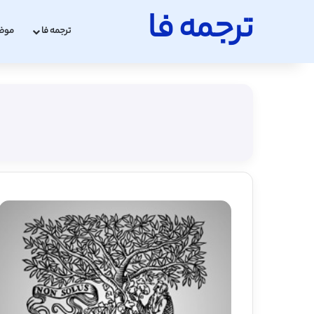
ترجمه فا
ترجمه فا
موض