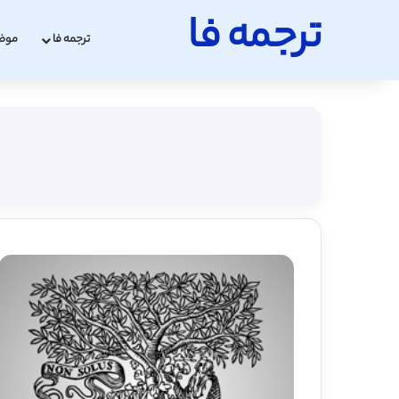
ترجمه فا
ترجمه فا
موض