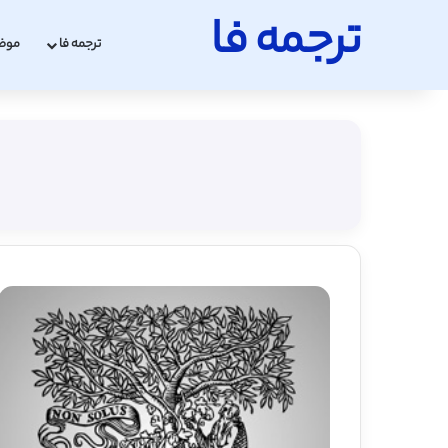
ترجمه فا
ترجمه فا
موض