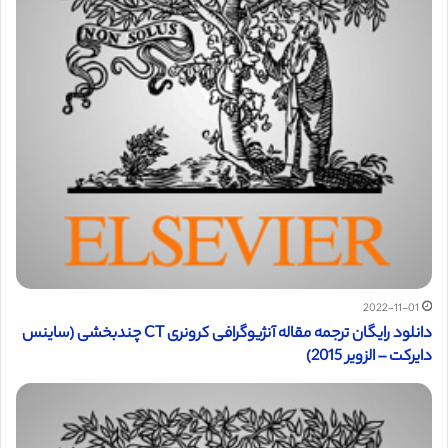
2022-11-01
دانلود رایگان ترجمه مقاله آنژیوگرافی کرونری CT چندبخشی (ساینس
دایرکت – الزویر 2015)