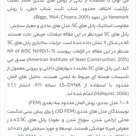
می توان با استفاده از یکی از روش های عددی مانند نسبت
بازگشت اختلاف محدود، شتاب ثابت، شتاب خطی، یا روش
Newmark حل نمود (Biggs, 1964; Chopra, 2001).
مقاومت استاتیک پانل های SC: مدل های عددی و معیار سنجش
پانل های SC موردنظر در این مقاله صفحات مربعی تخت هستند
که در شکل 4 نشان داده شده است. جزئیات ساختاری پانل های SC
مدنظر در این مقاله در الزامات پیوست N9 of AISC N690s1-15
(American Institute of Steel Construction, 2015) صدق می
کند. این پانل های SC نماینده دیوارهای داخلی و بیرونی معمول از
تاسیسات هسته ای مربوط به ایمنی هستند. تحلیل های المان
محدود با استفاده از LS-DYNA نسخه 971، انتشار 5.1.1
(Hallquist, 2006) انجام شده اند.
4 – 1. مدل عددی: روش المان محدود سه بعدی (FEM)
نویسندگان مدل های عددی (3D FEM) را برای پیش بینی شکست
محلی (زخمی شدن، سوراخ شدن و نفوذ) پانل های SC که در
معرض ضربه موشکی هستند، توسعه و مورد سنجش قرار داده اند