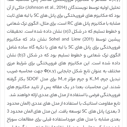
Φ(x,y) متناظر با مکانیزم فروریختگی ساختار پانل محاسبه شد.
تحلیل اولیه توسط نویسندگان (Johnson et al., 2014) حاکی از آن
بود که مکانیزم های فروریختگی برای پانل های SC با لبه های ثابت
مشابه با مکانیزم پانل های RC است، برای مثال، الگوی ترک شعاعی
و خطوط تسلیم که در شکل 3(a) نشان داده شده است. تحقیقات
پیشین توسط Sohel and Liew (2011) نشان داد که مکانیزم
فروریختگی برای پانل های SC با لبه های با تکیه گاه ساده شامل
الگوی ترک شعاعی و خطوط تسلیم بود که در شکل 3(b) نشان
داده شده است. این مکانیزم های فروریختگی برای شرایط مرزی
مختلف به عنوان تابع شکل جابجایی Φ(x,y) جهت محاسبه ضریب
تبدیل جرم، K_M و جرم مؤثر M_e برای مدل SDOF بکار گرفته
شدند. این محاسبات بعدا در یک مقاله پس از تایید مکانیزم های
فروریختگی فرضی با استفاده از مدل های عددی ارائه خواهند شد.
تابع مقاومت استاتیک با استفاده از مدل های عددی (المان محدود
3 بعدی) پانل های SC توسعه یافت. این مدل های المان محدود 3
بعدی مشابه با مدل های مورداستفاده قبلی برای مطالعات سوراخ