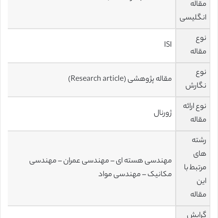
مقاله
انگلیسی
نوع
ISI
مقاله
نوع
مقاله پژوهشی (Research article)
نگارش
نوع ارائه
ژورنال
مقاله
رشته
های
مهندسی هسته ای – مهندسی عمران – مهندسی
مرتبط با
مکانیک – مهندسی مواد
این
مقاله
گرایش