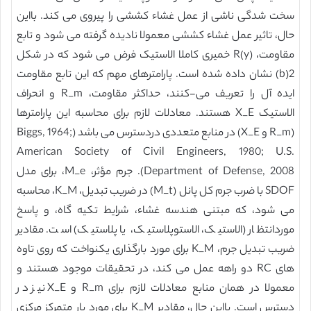
سخت شدگی ناشی از عمل غشاء کششی را پیروی می کند. بااین
حال، تاثیر عمل غشاء کششی معمولا نادیده گرفته می شود و تابع
مقاومت، R(y) خمیری کاملا الاستیک فرض می شود که در شکل
2(b) نشان داده شده است. پارامترهای مهم که این تابع مقاومت
ایده آل را تعریف می-کنند، حداکثر مقاومت، R_m و انحراف
الاستیک X_E هستند. معادلات لازم برای محاسبه این پارامترها
(R_m و X_E) در منابع متعددی دردسترس می باشد (Biggs, 1964;
American Society of Civil Engineers, 1980; U.S.
Department of Defense, 2008). جرم مؤثر، M_e، برای مدل
SDOF با ضرب جرم کل پانل (M_t) در ضریب تبدیل، K_M، محاسبه
می شود، که مبتنی هندسه غشاء، شرایط تکیه گاه، و پاسخ
موردانتظار (الاستیک، الاستوپلاستیک، یا پلاستیک) است. مقادیر
ضریب تبدیل جرم، K_M برای مورد بارگذاری یکنواخت که روی تاوه
های RC دو راهه عمل می کند، در تحقیقات موجود هستند و
معمولا در همان منابع معادلات لازم برای R_m و X_E نیز در
دسترس است. بااین حال، مقادیر K_M برای مورد بار متمرکز مرکزی