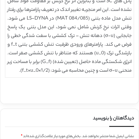
پانل های SC است و بنابراین اثر نرخ کرنش بر مقاومت مواد شامل
نشده است. این امر منجربه تغییر اندک در تعریف پارامترها برای رفتار
تنش مدل ماده بتنی (MAT 084/085) در LS-DYNA می شود.
وقتی اثرات نرخ کرنش شامل نمی شود، این مدل بتنی یک پاسخ
جابجایی (σ-u) دهانه تنش – ترک کششی با سفت شدگی خطی را
فرض می کند. پارامترهای ورودی ظرفیت تنش کششی بتنی f_t و
بازشدگی ترک (u_0) هستند که متناظر با تنش کششی صفر است.
انرژی شکستگی ماده حاصل (تعیین شده) (G_f) برابر با مساحت زیر
منحنی σ-u است و چنین محاسبه می شود: (1/2×f_t×u_0).
دیدگاهتان را بنویسید
نشانی ایمیل شما منتشر نخواهد شد.
بخش‌های موردنیاز علامت‌گذاری شده‌اند
*