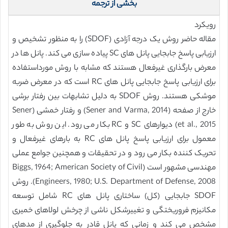
بخشی از ترجمه
رویکرد
مقاله حاضر روش یک درجه آزادی (SDOF) را به منظور تشخیص و
ارزیابی پاسخ جابجایی پانل های SC پیاده سازی می کند. پانل ها در
معرض بارگذاری غیرفعال هستند که مشابه با روش مورداستفاده
برای ارزیابی پاسخ جابجایی پانل های RC است که در معرض ضربه
موشکی هستند. روش SDOF به دلیل تشابهات بین رفتار برشی
خارج از صفحه (Sener and Varma, 2014) و رفتار خمشی (Sener
et al., 2015) دیوارهای SC و RC بکار می رود. این روش به طور
معمول برای ارزیابی پاسخ پانل های RC به بارهای غیرفعال و
تحریک کننده بکار می رود و در تحقیقات و همچنین جوامع عملی
مهندسی مشهور است (Biggs, 1964; American Society of Civil
Engineers, 1980; U.S. Department of Defense, 2008). روش
SDOF جابجایی (کل) ساختاری پانل های RC شامل توسعه
مکانیزم فروریختگی و تغییرشکل ناشی از چرخش لولاهای خمیری
مشخص می کند و زمانی که پانل قادر به جلوگیری از مدهای