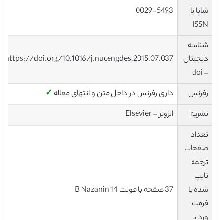
شاپا یا
0029-5493
ISSN
شناسه
دیجیتال
https://doi.org/10.1016/j.nucengdes.2015.07.037
– doi
رفرنس
دارای رفرنس در داخل متن و انتهای مقاله
✓
نشریه
الزویر – Elsevier
تعداد
صفحات
ترجمه
تایپ
شده با
37 صفحه با فونت 14 B Nazanin
فرمت
ورد با