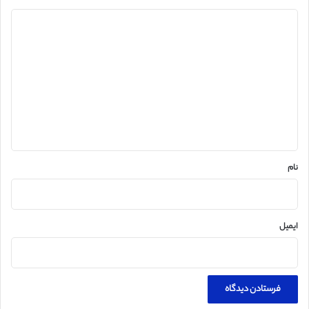
د
ی
د
گ
ا
ه
*
نام
ایمیل