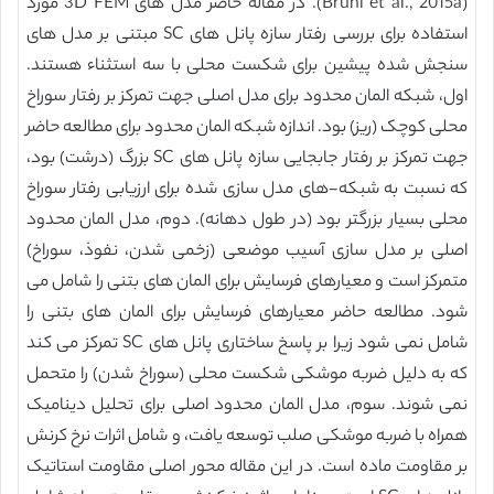
(Bruhl et al., 2015a). در مقاله حاضر مدل های 3D FEM مورد
استفاده برای بررسی رفتار سازه پانل های SC مبتنی بر مدل های
سنجش شده پیشین برای شکست محلی با سه استثناء هستند.
اول، شبکه المان محدود برای مدل اصلی جهت تمرکز بر رفتار سوراخ
محلی کوچک (ریز) بود. اندازه شبکه المان محدود برای مطالعه حاضر
جهت تمرکز بر رفتار جابجایی سازه پانل های SC بزرگ (درشت) بود،
که نسبت به شبکه-های مدل سازی شده برای ارزیابی رفتار سوراخ
محلی بسیار بزرگتر بود (در طول دهانه). دوم، مدل المان محدود
اصلی بر مدل سازی آسیب موضعی (زخمی شدن، نفوذ، سوراخ)
متمرکز است و معیارهای فرسایش برای المان های بتنی را شامل می
شود. مطالعه حاضر معیارهای فرسایش برای المان های بتنی را
شامل نمی شود زیرا بر پاسخ ساختاری پانل های SC تمرکز می کند
که به دلیل ضربه موشکی شکست محلی (سوراخ شدن) را متحمل
نمی شوند. سوم، مدل المان محدود اصلی برای تحلیل دینامیک
همراه با ضربه موشکی صلب توسعه یافت، و شامل اثرات نرخ کرنش
بر مقاومت ماده است. در این مقاله محور اصلی مقاومت استاتیک