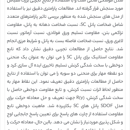
شدن موشکی محلی است و با استفاده از نتایج تجربی بزرگ مقیاس
مورد سنجش قرار گرفته اند. مطالعات پارامتری دقیق نیز با استفاده
از مدل های سنجش شده به منظور بررسی تاثیر پارامترهای متعدد
شامل ضخامت پانل SC، نسبت ضخامت دهانه به پانل، مقاومت
تراکمی بتن، مقاومت تسلیم ورق فولادی، نسبت آرماتور، نسبت
لاغری ورق، نسبت ضخامت فاصله بست به پانل و شرایط مرزی انجام
شد. نتایج حاصل از مطالعات تجربی دقیق نشان داد که تابع
مقاومت استاتیک برای پانل SC را می توان به عنوان یک منحنی
دوخطی با سخت شدگی کرنش تسلیم تاخیری ایده آل سازی کرد و
دو نقطه مهار برای منحنی دو سویه را می توان با استفاده از نتایج
حاصل از مطالعات پارامتری دقیق تعریف نمود. این نقاط مهار به
منظور لحاظ اثرات نسبت کرنش، و تابع مقاومت دوخطی حاصل با
سخت شدگی کرنش، R(y) جهت تعریف و حل معادله حرکت برای
مدل SDOF پانل های SC بکاربرده شد. ماهیت دوخطی تابع
مقاومت استفاده از چارت های پاسخ برای تعیین پاسخ جابجایی اوج
و شکل پذیری موردنیاز را نشان می دهد. بااین حال، معادله حرکت را