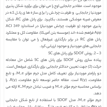
موجود است. مقادیر جابجایی اوج را می توان برای برآورد شکل پذیری
موردنیاز جابجایی و ظرفیت چرخش را برای سازه های پانل که در
معرض ضربه موشکی هستند، بکاربرد. برای پانل های RC، شکل
پذیری موجود (و ظرفیت چرخش موردنیاز) در استاندارد ACI 349
App فراهم شده-اند (موسسه بتن آمریکا). مقاومت کل و عملکرد
پانل های RC در برابر بارگذاری غیرفعال را می توان با مقایسه
جابجایی های موردنیاز و موجود ارزیابی کرد.
3 – 2. روش SDOF برای پانل های SC
پیاده سازی روش SDOF برای پانل های SC شامل حل معادله
حرکت (2) جهت تعیین حداکثر جابجایی برای بارگذاری غیرفعال است.
دو پارامتر موردنیاز برای تعریف کامل مدل جرم مؤثر، M_e، و تابع
مقاومت، R(y) است. مقاله حاضر توسعه تابع مقاومت، R(y)، را
براساس محاسبه جرم مؤثر، M_e و ضریب تبادل جرم K_M ارائه می
دهد.
جرم مؤثر، M_e، مدل SDOF با استفاده از تابع شکل جابجایی