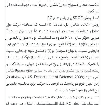
شکست محلی (سوراخ شدن) ناشی از ضربه است، مورداستفاده قرار
می گیرد.
3 – 1. روش SDOF برای پانل های RC
روش SDOF شامل حل معادله (1) است که معادله حرکت برای
تعادل دینامیک است. در این معادله، M_e جرم مؤثر سازه، C
میرایی مؤثر سازه، R(y) مقاومت استاتیک و به عنوان تابعی از
جابجایی y(t) است، F(t) تابع نیروی اعمال شده، y ̇(t) مشتق اول
جابجایی نسبت به زمان (سرعت)، و y ̈(t) مشتق دوم جابجایی نسبت
به زمان (شتاب) است. پاسخ جابجایی اوج ناشی از بارگذاری غیرفعال
یا تحریک-کننده در چرخه اول رخ می دهد، و میرایی سازه، C، تاثیر
چشمگیری بر این مقدار ندارد. در نتیجه، میرایی سازه معمولا شامل
نمی شود (U.S. Department of Defense, 2008) و معادله (2)
رایج-ترین فرم مورداستفاده از معادله حرکت برای محاسبه جابجایی
اوج ناشی از ضربه موشکی است.
همان طور که در شکل 2 نشان داده شده است، رفتار بار – جابجایی
استاتیک پانل های RC رفتار الاستوپلاستیک را نشان می دهد که