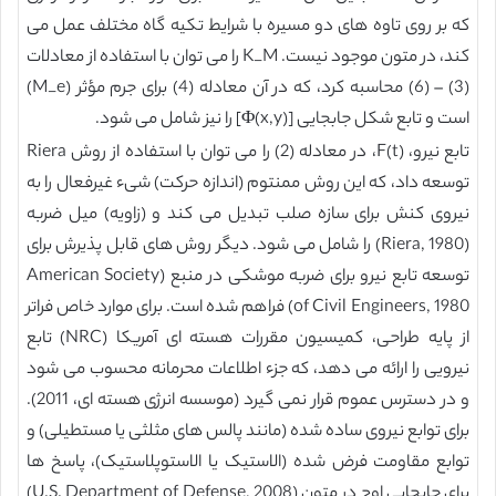
که بر روی تاوه های دو مسیره با شرایط تکیه گاه مختلف عمل می
کند، در متون موجود نیست. K_M را می توان با استفاده از معادلات
(3) – (6) محاسبه کرد، که در آن معادله (4) برای جرم مؤثر (M_e)
است و تابع شکل جابجایی [Φ(x,y)] را نیز شامل می شود.
تابع نیرو، F(t)، در معادله (2) را می توان با استفاده از روش Riera
توسعه داد، که این روش ممنتوم (اندازه حرکت) شیء غیرفعال را به
نیروی کنش برای سازه صلب تبدیل می کند و (زاویه) میل ضربه
(Riera, 1980) را شامل می شود. دیگر روش های قابل پذیرش برای
توسعه تابع نیرو برای ضربه موشکی در منبع (American Society
of Civil Engineers, 1980) فراهم شده است. برای موارد خاص فراتر
از پایه طراحی، کمیسیون مقررات هسته ای آمریکا (NRC) تابع
نیرویی را ارائه می دهد، که جزء اطلاعات محرمانه محسوب می شود
و در دسترس عموم قرار نمی گیرد (موسسه انرژی هسته ای، 2011).
برای توابع نیروی ساده شده (مانند پالس های مثلثی یا مستطیلی) و
توابع مقاومت فرض شده (الاستیک یا الاستوپلاستیک)، پاسخ ها
برای جابجایی اوج در متون (U.S. Department of Defense, 2008)