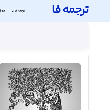
ترجمه فا
ترجمه فا
موض