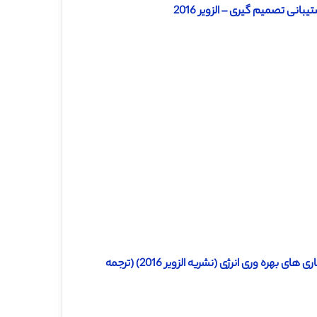
نی تصمیم گیری – الزویر 2016
دانلود رایگان ترجمه مقاله سیستم مبتنی بر قانون برای تشخیص ناهنجاری های بهره وری انرژی (نشریه الزویر 2016) (ترجمه