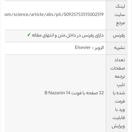
لینک
سایت
t.com/science/article/abs/pii/S0925753515002519
مرجع
رفرنس
دارای رفرنس در داخل متن و انتهای مقاله
✓
نشریه
الزویر – Elsevier
تعداد
صفحات
ترجمه
تایپ
شده با
32 صفحه با فونت 14 B Nazanin
فرمت
ورد با
قابلیت
ویرایش