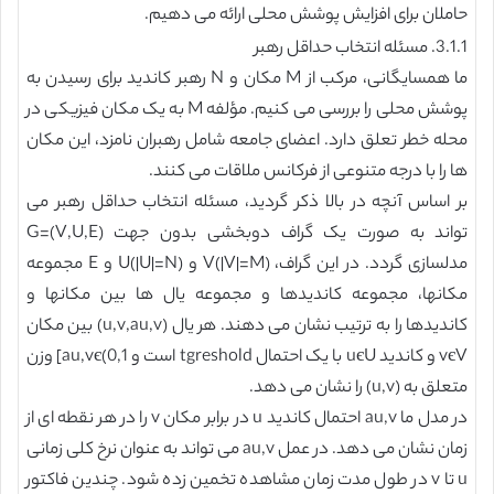
حاملان برای افزایش پوشش محلی ارائه می دهیم.
3.1.1. مسئله انتخاب حداقل رهبر
ما همسایگانی، مرکب از M مکان و N رهبر کاندید برای رسیدن به
پوشش محلی را بررسی می کنیم. مؤلفه M به یک مکان فیزیکی در
محله خطر تعلق دارد. اعضای جامعه شامل رهبران نامزد، این مکان
ها را با درجه متنوعی از فرکانس ملاقات می کنند.
بر اساس آنچه در بالا ذکر گردید، مسئله انتخاب حداقل رهبر می
تواند به صورت یک گراف دوبخشی بدون جهت G=(V,U,E)
مدلسازی گردد. در این گراف، V(|V|=M) و U(|U|=N) و E مجموعه
مکان‏ها، مجموعه کاندیدها و مجموعه یال ها بین مکان‏ها و
کاندیدها را به ترتیب نشان می دهند. هر یال (u,v,au,v) بین مکان
vєV و کاندید uєU با یک احتمال tgreshold است و au,vє(0,1] وزن
متعلق به (u,v) را نشان می دهد.
در مدل ما au,v احتمال کاندید u در برابر مکان v را در هر نقطه ای از
زمان نشان می دهد. در عمل au,v می تواند به عنوان نرخ کلی زمانی
u تا v در طول مدت زمان مشاهده تخمین زده شود. چندین فاکتور