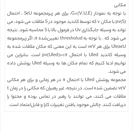
مکانی
با توجه به نمودار G=(V,U,E)، برای هر زیرمجموعه SєU ، احتمال
pv(S) با مکان v که توسط کاندید موجود در S ملاقات می شود، می
تواند به وسیله جایگذاری Uv در فرمول بالا با S محاسبه شود. نتیجه
می شود که . با توجه به thresholud تعیین‌شده π، اگر زیرمجموعه
UleaєU برای هر vєV است به این معنی که مکان ملاقات شده به
وسیله کاندید Uled با احتمال pv(Uled)>=π است. بنابراین می
توانیم ادعا کنیم که تمام مکان ها به وسیله Uled پوشش داده
می شوند.
مجموعه پوشش Uled با احتمال π در هر زمانی و برای هر مکانی
vєV تضمین شده است. در نتیجه، غیر رهبران که مکانی را در زمان t
ملاقات می کنند، می توانند با رهبر در تماس بوده و محتوا را
دریافت کنند. چالش موجود یافتن تغییرات کارا و قابل‌اعتماد است.