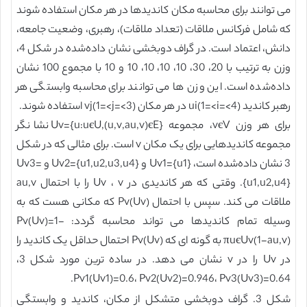
می توانند برای محاسبه مکان کاندیدها در هر مکان استفاده شوند
که شامل فرکانس ملاقات (تعداد ملاقات)، رهبری، وضعیت جامعه،
دانش، اعتماد است. در گراف دوبخشی نشان داده‌شده در شکل 4،
وزن به ترتیب با 20، 30، 10، 10، 10، 10 و 10 با مجموع 100 نشان
داده‌شده است. این وزن ها می توانند برای محاسبه وابستگی هر
رهبر کاندید ui(1=<i=<4) در هر مکان vj(1=<j=<3) استفاده شوند.
برای هر وزن vєV، مجموعه Uv={u:uєU,(u,v,au,v)єE} نشانگر
مجموعه کاندیدهایی برای یک مکان v است. برای مثالی که در شکل
3 نشان داده‌شده است، Uv1={u1} و Uv2={u1,u2,u3,u4} و Uv3=
{u1,u2,u4}. وقتی که هر کاندیدی در Uv ، v را با احتمال au,v
ملاقات می کند. سپس با احتمال Pv(Uv) که مکانی هست که به
وسیله تمام کاندیدها می تواند محاسبه گردد: Pv(Uv)=1-
πuєUv(1-au,v) به گونه ای که Pv(Uv) احتمال حداقل یک کاندید را
در Uv را در v نشان می دهد. در ساده ترین مورد شکل 3،
Pv1(Uv1)=0.6، Pv2(Uv2)=0.946، Pv3(Uv3)=0.64.
شکل 3. گراف دوبخشی متشکل از مکان، کاندید و وابستگی