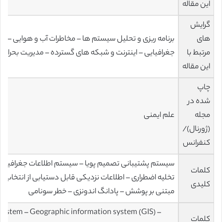
این مقاله
گرایش
های
برنامه ریزی و تحلیل سیستم ها – مخاطرات آب و هوایی – 
مرتبط با
جغرافیایی – اینترنت و شبکه های گسترده – مدیریت بحران –
این مقاله
چاپ
شده در
مجله
علم ایمنی
(ژورنال)/
کنفرانس
کلمات
تخلیه اضطراری – اطلاعات نزدیکی قابل دستیابی از انتخاب ر
کلیدی
مبتنی بر پوشش – پادانگ اندونزی – خطر سونامی
system – Geographic information system (GIS) –
کلمات