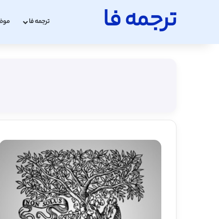
ترجمه فا
ترجمه فا
موض